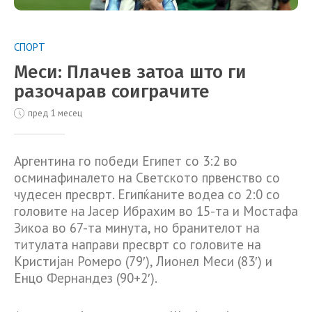
СПОРТ
Меси: Плачев затоа што ги
разочарав соиграчите
пред 1 месец
Аргентина го победи Египет со 3:2 во
осминафиналето на Светското првенство со
чудесен пресврт. Египќаните водеа со 2:0 со
головите на Јасер Ибрахим во 15-та и Мостафа
Зикоа во 67-та минута, но бранителот на
титулата направи пресврт со головите на
Кристијан Ромеро (79′), Лионел Меси (83′) и
Енцо Фернандез (90+2′).