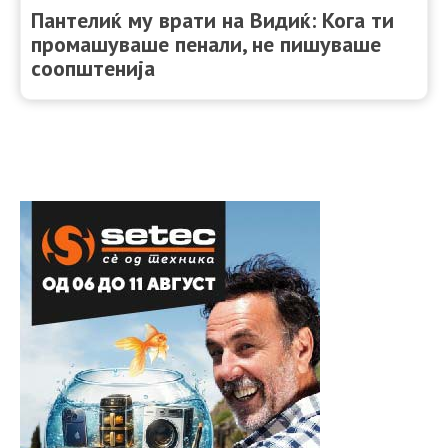
Пантелиќ му врати на Видиќ: Кога ти
промашуваше пенали, не пишуваше
соопштенија