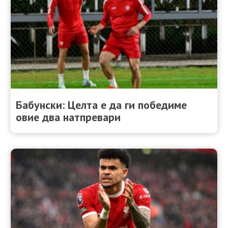
Бабунски: Целта е да ги победиме
овие два натпревари