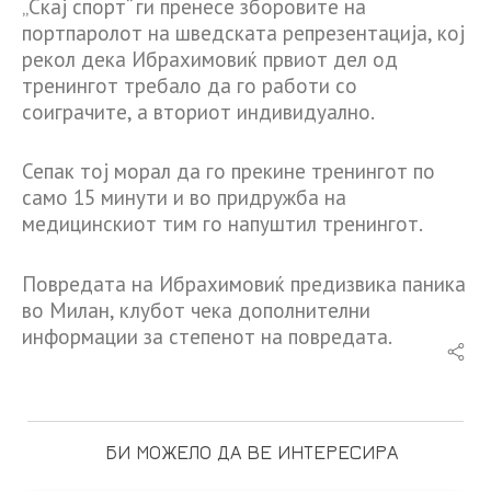
„Скај спорт“ ги пренесе зборовите на
портпаролот на шведската репрезентација, кој
рекол дека Ибрахимовиќ првиот дел од
тренингот требало да го работи со
соиграчите, а вториот индивидуално.
Сепак тој морал да го прекине тренингот по
само 15 минути и во придружба на
медицинскиот тим го напуштил тренингот.
Повредата на Ибрахимовиќ предизвика паника
во Милан, клубот чека дополнителни
информации за степенот на повредата.
БИ МОЖЕЛО ДА ВЕ ИНТЕРЕСИРА