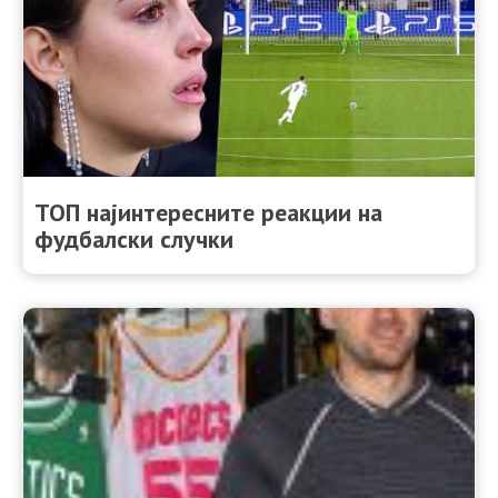
ТОП најинтересните реакции на
фудбалски случки