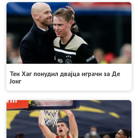
Тен Хаг понудил двајца играчи за Де
Јонг