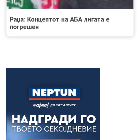
Раџа: Концептот на АБА лигата е
погрешен