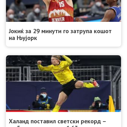
Јокиќ за 29 минути го затрупа кошот
на Њујорк
Халанд поставил светски рекорд –