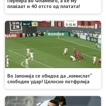
Переира во Фламенго, а ќе му
плаќаат и 40 отсто од платата!
Во Јапонија се обидоа да „измислат“
слободен удар! Целосно потфрлија