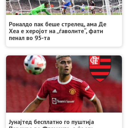
Роналдо пак беше стрелец, ама Де
Хеа е херојот на „ѓаволите“, фати
пенал во 95-та
Јунајтед бесплатно го пуштија