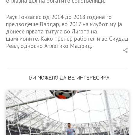
е главна цел на богатите сопственици.
Раул Гонзалес од 2014 до 2018 година го
предводеше Вардар, во 2017 на клубот му ја
донесе првата титула во Лигата на
шампионите. Како тренер работел и во Сиудад
Реал, односно Атлетико Мадрид.
БИ МОЖЕЛО ДА ВЕ ИНТЕРЕСИРА