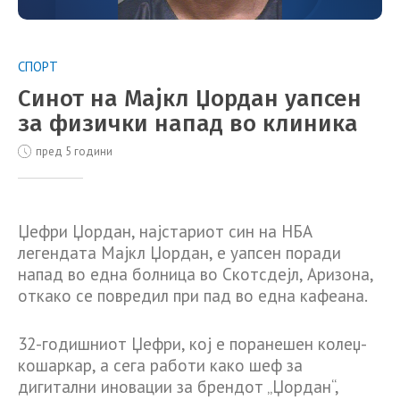
СПОРТ
Синот на Мајкл Џордан уапсен
за физички напад во клиника
пред 5 години
Џефри Џордан, најстариот син на НБА
легендата Мајкл Џордан, е уапсен поради
напад во една болница во Скотсдејл, Аризона,
откако се повредил при пад во една кафеана.
32-годишниот Џефри, кој е поранешен колеџ-
кошаркар, а сега работи како шеф за
дигитални иновации за брендот „Џордан“,