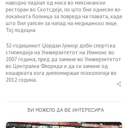
наводно паднал од маса во мексикански
ресторан во Скотсдејл, по што бил однесен во
локалната болница за повреда на главата, каде
што бил уапсен за напад на медицинско лице.
Тој подоцна
32-годишниот Џордан Јуниор доби спортска
стипендија на Универзитетот на Илиноис во
2007 година, пред да замине во Универзитетот
во Централна Флорида и да си замине од
кошарката кога дипломираше психологија во
2012 година.
БИ МОЖЕЛО ДА ВЕ ИНТЕРЕСИРА