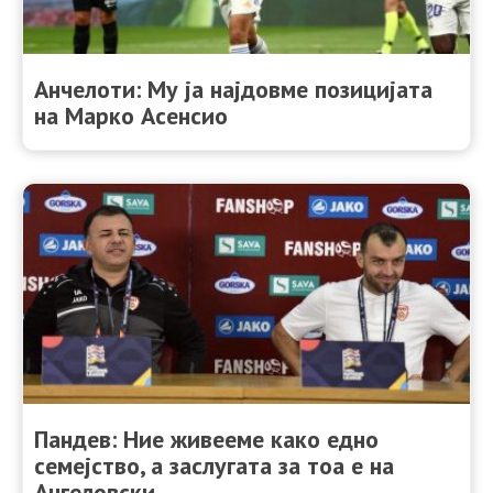
Анчелоти: Му ја најдовме позицијата
на Марко Асенсио
Пандев: Ние живееме како едно
семејство, а заслугата за тоа е на
Ангеловски