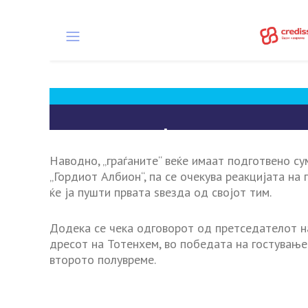
Наводно, „граѓаните“ веќе имаат подготвено су
„Гордиот Албион“, па се очекува реакцијата на
ќе ја пушти првата ѕвезда од својот тим.
Додека се чека одговорот од претседателот на 
дресот на Тотенхем, во победата на гостување
второто полувреме.