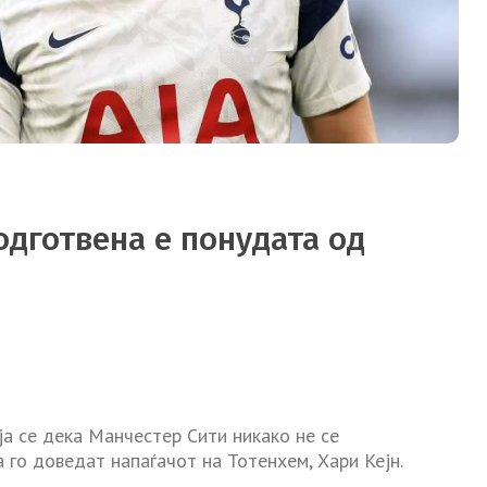
подготвена е понудата од
?
а се дека Манчестер Сити никако не се
 го доведат напаѓачот на Тотенхем, Хари Кејн.