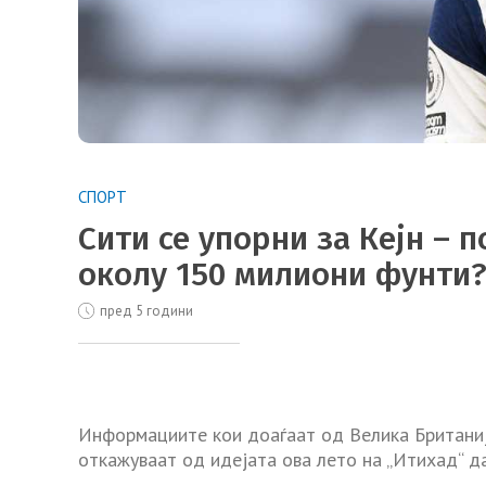
СПОРТ
Сити се упорни за Кејн – 
околу 150 милиони фунти
пред 5 години
Информациите кои доаѓаат од Велика Британиј
откажуваат од идејата ова лето на „Итихад“ да