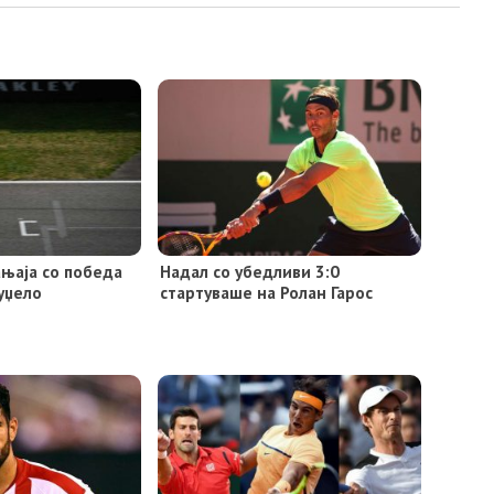
њаја со победа
Надал со убедливи 3:0
уџело
стартуваше на Ролан Гарос