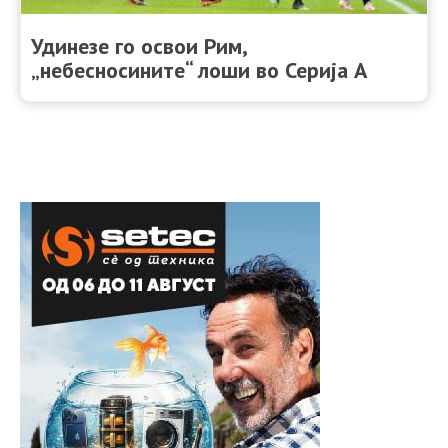
Удинезе го освои Рим,
„небесносините“ лоши во Серија А