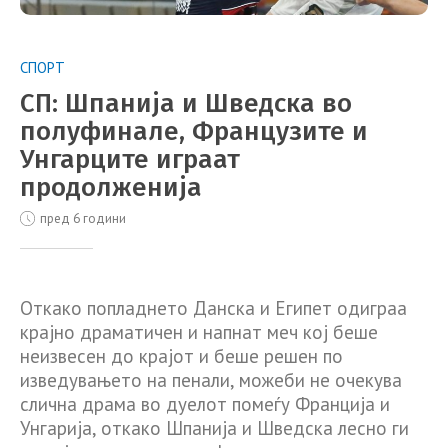
СПОРТ
СП: Шпанија и Шведска во
полуфинале, Французите и
Унгарците играат
продолженија
пред 6 години
Откако попладнето Данска и Египет одиграа
крајно драматичен и напнат меч кој беше
неизвесен до крајот и беше решен по
изведувањето на пенали, можеби не очекува
слична драма во дуелот помеѓу Франција и
Унгарија, откако Шпанија и Шведска лесно ги