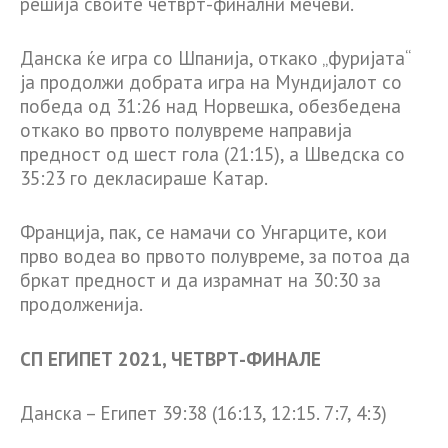
решија своите четврт-финални мечеви.
Данска ќе игра со Шпанија, откако „фуријата“
ја продолжи добрата игра на Мундијалот со
победа од 31:26 над Норвешка, обезбедена
откако во првото полувреме направија
предност од шест гола (21:15), а Шведска со
35:23 го декласираше Катар.
Франција, пак, се намачи со Унгарците, кои
прво водеа во првото полувреме, за потоа да
бркат предност и да израмнат на 30:30 за
продолженија.
СП ЕГИПЕТ 2021, ЧЕТВРТ-ФИНАЛЕ
Данска – Египет 39:38 (16:13, 12:15. 7:7, 4:3)