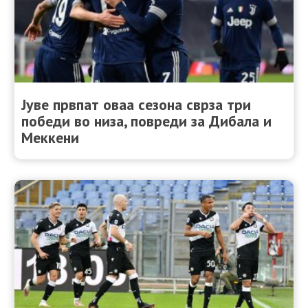
Јуве првпат оваа сезона сврза три
победи во низа, повреди за Дибала и
Меккени