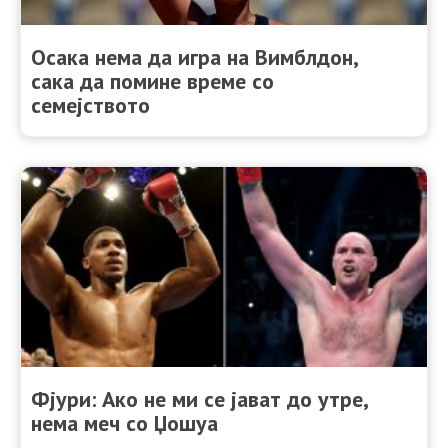
Осака нема да игра на Вимблдон,
сака да помине време со
семејството
Фјури: Ако не ми се јават до утре,
нема меч со Џошуа