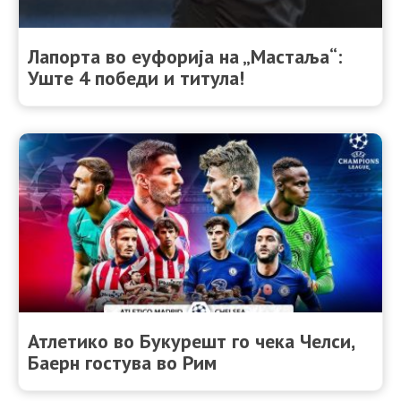
Лапорта во еуфорија на „Мастаља“:
Уште 4 победи и титула!
Атлетико во Букурешт го чека Челси,
Баерн гостува во Рим