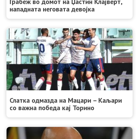
Грабеж во домот на Џастин Клајверт,
нападната неговата девојка
Слатка одмазда на Мацари – Каљари
со важна победа кај Торино