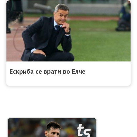
Ескриба се врати во Елче