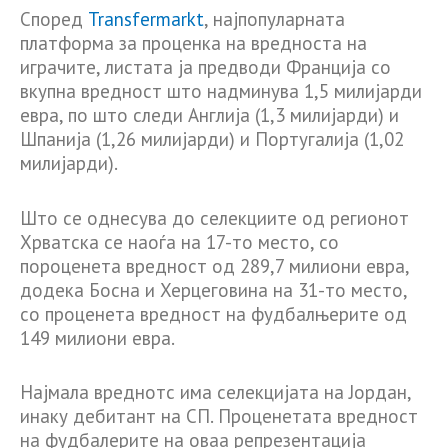
Според
Transfermarkt
, најпопуларната
платформа за проценка на вредноста на
играчите, листата ја предводи Франција со
вкупна вредност што надминува 1,5 милијарди
евра, по што следи Англија (1,3 милијарди) и
Шпанија (1,26 милијарди) и Португалија (1,02
милијарди).
Што се однесува до селекциите од регионот
Хрватска се наоѓа на 17-то место, со
пороценета вредност од 289,7 милиони евра,
додека Босна и Херцеговина на 31-то место,
со проценета вредност на фудбалњерите од
149 милиони евра.
Најмала вреднотс има селекцијата на Јордан,
инаку дебитант на СП. Проценетата вредност
на фудбалерите на оваа репрезентација