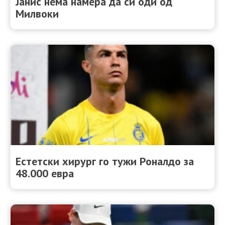
Јанис нема намера да си оди од
Милвоки
Естетски хирург го тужи Роналдо за
48.000 евра