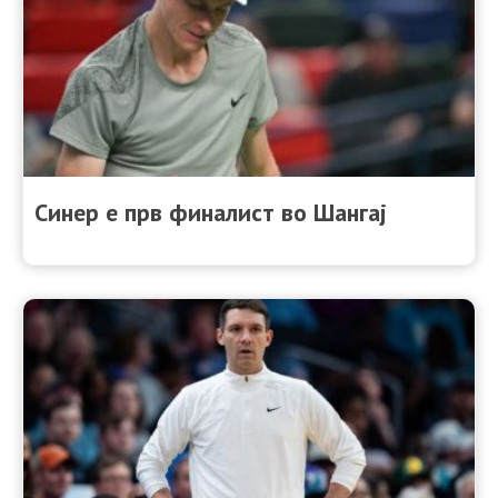
Синер e прв финалист во Шангај