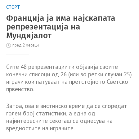
СПОРТ
Франција ја има најскапата
репрезентација на
Мундијалот
пред 2 месеци
Сите 48 репрезентации ги објавија своите
конечни списоци од 26 (или во ретки случаи 25)
играчи кои патуваат на претстојното Светско
првенство.
Затоа, ова е вистинско време да се споредат
голем број статистики, а една од
најинтересните секогаш се однесува на
вредностите на играчите.