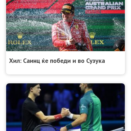
Хил: Саинц ќе победи и во Сузука