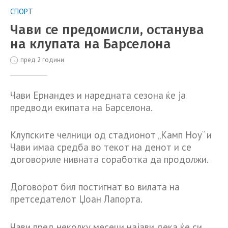
СПОРТ
Чави се предомисли, останува
на клупата на Барселона
пред 2 години
Чави Ернандез и наредната сезона ќе ја
предводи екипата на Барселона.
Клупските челници од стадионот „Камп Ноу“ и
Чави имаа средба во текот на денот и се
договориле нивната соработка да продолжи.
Договорот бил постигнат во вилата на
претседателот Џоан Лапорта.
Чави пред неколку месеци најави дека ќе си