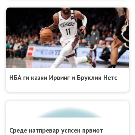
НБА ги казни Ирвинг и Бруклин Нетс
Среде натпревар успсен првиот