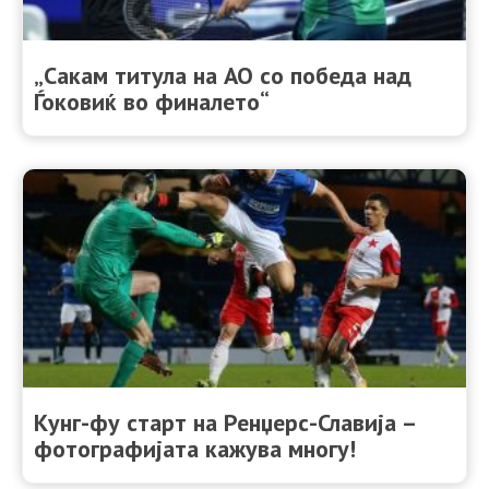
„Сакам титула на АО со победа над
Ѓоковиќ во финалето“
Кунг-фу старт на Ренџерс-Славија –
фотографијата кажува многу!