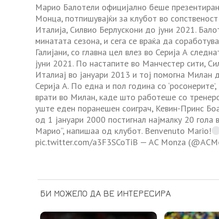
Марио Балотели официјално беше презентиран 
Монца, потпишувајќи за клубот во сопственост
Италија, Силвио Берлускони до јуни 2021. Бал
минатата сезона, и сега се враќа да соработув
Галијани, со главна цел влез во Серија А следн
јуни 2021. По настапите во Манчестер сити, Си
Италиај во јануари 2013 и тој помогна Милан 
Серија А. По една и пол година со ‘росонерите’
врати во Милан, каде што работеше со тренеро
уште еден поранешен соиграч, Кевин-Принс Боа
од 1 јануари 2000 постигнал најмалку 20 гола 
Марио“, напишаа од клубот. Benvenuto Mario!
pic.twitter.com/a3F3SCoTiB — AC Monza (@ACM
БИ МОЖЕЛО ДА ВЕ ИНТЕРЕСИРА