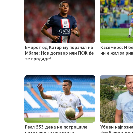
Емирот од Катар му порачал на
Касемиро: И бе
Мбапе: Нов договор или ПСЖ ќе
ни е жал за ри
те продаде!
Реал 533 дена не потрошиле
Убиен најпозна
ниту евро за нов играч
фудбалски ме