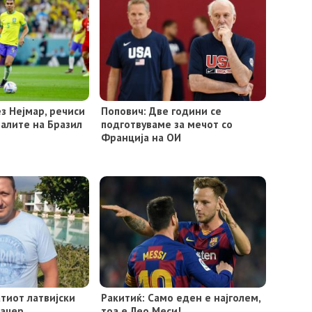
з Нејмар, речиси
Попович: Две години се
валите на Бразил
подготвуваме за мечот со
Франција на ОИ
тиот латвијски
Ракитиќ: Само еден е најголем,
наџер
тоа е Лео Меси!