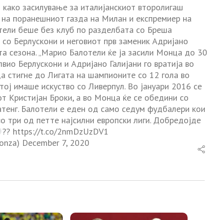
како засилување за италијанскиот второлигаш
 на поранешниот газда на Милан и експремиер на
отели беше без клуб по разделбата со Бреша
а со Берлускони и неговиот прв заменик Адријано
ата сезона. „Марио Балотели ќе ја засили Монца до 30
лвио Берлускони и Адријано Галијани го вратија во
да стигне до Лигата на шампионите со 12 гола во
, тој имаше искуство со Ливерпул. Во јануари 2016 се
т Кристијан Броки, а во Монца ќе се обедини со
тенг. Балотели е еден од само седум фудбалери кои
во три од петте најсилни европски лиги. Добредојде
?? https://t.co/2nmDzUzDV1
onza) December 7, 2020