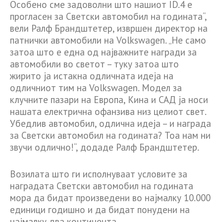
Особено сме задоволни што нашиот ID.4 е
прогласен за Светски автомобил на годината“,
вели Ралф Брандштетер, извршен директор на
патнички автомобили на Volkswagen. „Не само
затоа што е една од најважните награди за
автомобили во светот – туку затоа што
жирито ја истакна одличната идеја на
одличниот тим на Volkswagen. Модел за
клучните пазари на Европа, Кина и САД ја носи
нашата електрична офанзива низ целиот свет.
Убедлив автомобил, одлична идеја – и награда
за Светски автомобил на годината? Тоа нам ни
звучи одлично!“, додаде Ралф Брандштетер.
Возилата што ги исполнуваат условите за
наградата Светски автомобил на годината
мора да бидат произведени во најмалку 10.000
единици годишно и да бидат понудени на
најмалку два континента.