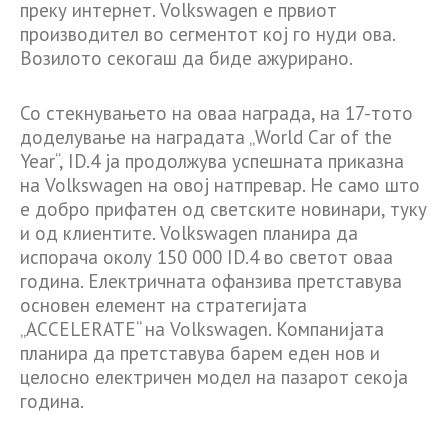
преку интернет. Volkswagen е првиот
производител во сегментот кој го нуди ова.
Возилото секогаш да биде ажурирано.
Со стекнувањето на оваа награда, на 17-тото
доделување на наградата „World Car of the
Year“, ID.4 ја продолжува успешната приказна
на Volkswagen на овој натпревар. Не само што
е добро прифатен од светските новинари, туку
и од клиентите. Volkswagen планира да
испорача околу 150 000 ID.4 во светот оваа
година. Електричната офанзива претставува
основен елемент на стратегијата
„ACCELERATE“ на Volkswagen. Компанијата
планира да претставува барем еден нов и
целосно електричен модел на пазарот секоја
година.