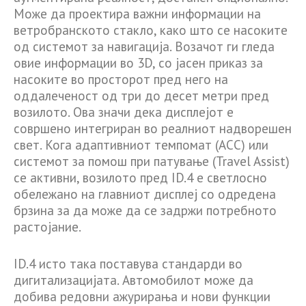
Може да проектира важни информации на
ветробранското стакло, како што се насоките
од системот за навигација. Возачот ги гледа
овие информации во 3D, со јасен приказ за
насоките во просторот пред него на
оддалеченост од три до десет метри пред
возилото. Ова значи дека дисплејот е
совршено интегриран во реалниот надворешен
свет. Кога адаптивниот темпомат (ACC) или
системот за помош при патување (Travel Assist)
се активни, возилото пред ID.4 е светлосно
обележано на главниот дисплеј со одредена
брзина за да може да се задржи потребното
растојание.
ID.4 исто така поставува стандарди во
дигитализацијата. Автомобилот може да
добива редовни ажурирања и нови функции