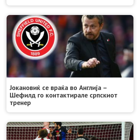
Јокановиќ се враќа во Англија –
Шефилд го контактирале српскиот
тренер