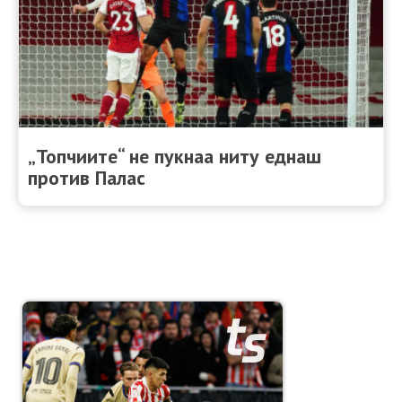
„Топчиите“ не пукнаа ниту еднаш
против Палас