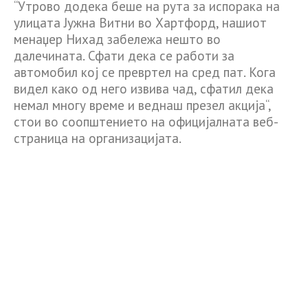
“Утрово додека беше на рута за испорака на
улицата Јужна Витни во Хартфорд, нашиот
менаџер Нихад забележа нешто во
далечината. Сфати дека се работи за
автомобил кој се превртел на сред пат. Кога
видел како од него извива чад, сфатил дека
немал многу време и веднаш презел акција“,
стои во соопштението на официјалната веб-
страница на организацијата.