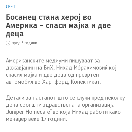
СВЕТ
Босанец стана херој во
Америка – спаси мајка и две
деца
пред 5 години
Американските медиуми пишуваат за
државјанин на БиХ, Нихад Ибрахимовиќ кој
спасил мајка и две деца од превртен
автомобил во Хартфорд, Конектикат.
Детали за настанот што се случи пред неколку
дена соопшти здравствената организација
„Juniper Homecare“ во која Нихад работи како
менаџер веќе 17 години.