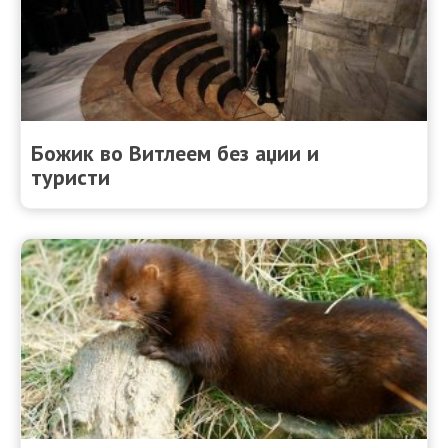
Божик во Витлеем без аџии и
туристи