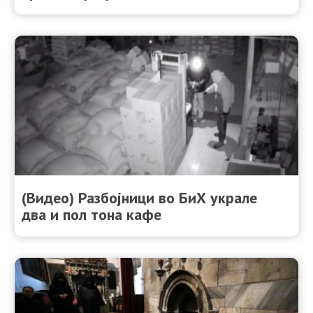
(Видео) Разбојници во БиХ украле
два и пол тона кафе