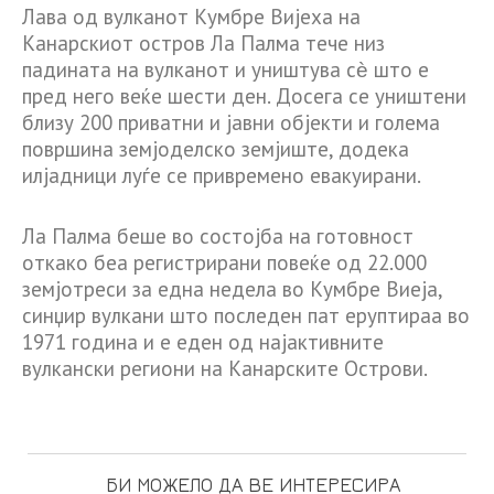
Лава од вулканот Кумбре Вијеха на
Канарскиот остров Ла Палма тече низ
падината на вулканот и уништува сѐ што е
пред него веќе шести ден. Досега се уништени
близу 200 приватни и јавни објекти и голема
површина земјоделско земјиште, додека
илјадници луѓе се привремено евакуирани.
Ла Палма беше во состојба на готовност
откако беа регистрирани повеќе од 22.000
земјотреси за една недела во Кумбре Виеја,
синџир вулкани што последен пат еруптираа во
1971 година и е еден од најактивните
вулкански региони на Канарските Острови.
БИ МОЖЕЛО ДА ВЕ ИНТЕРЕСИРА