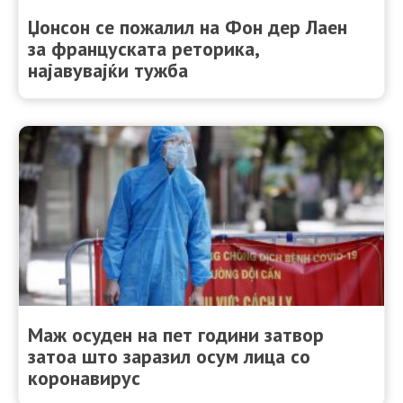
Џонсон се пожалил на Фон дер Лаен
за француската реторика,
најавувајќи тужба
Маж осуден на пет години затвор
затоа што заразил осум лица со
коронавирус