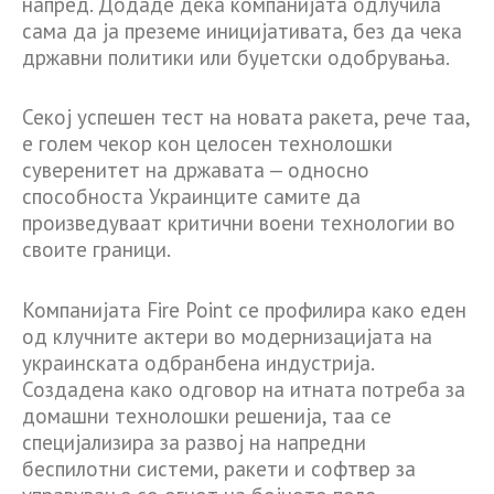
напред. Додаде дека компанијата одлучила
сама да ја преземе иницијативата, без да чека
државни политики или буџетски одобрувања.
Секој успешен тест на новата ракета, рече таа,
е голем чекор кон целосен технолошки
суверенитет на државата — односно
способноста Украинците самите да
произведуваат критични воени технологии во
своите граници.
Компанијата Fire Point се профилира како еден
од клучните актери во модернизацијата на
украинската одбранбена индустрија.
Создадена како одговор на итната потреба за
домашни технолошки решенија, таа се
специјализира за развој на напредни
беспилотни системи, ракети и софтвер за