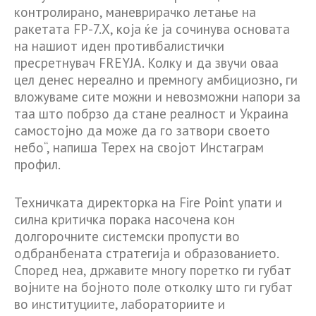
контролирано, маневрирачко летање на
ракетата FP-7.X, која ќе ја сочинува основата
на нашиот иден противбалистички
пресретнувач FREYJA. Колку и да звучи оваа
цел денес нереално и премногу амбициозно, ги
вложуваме сите можни и невозможни напори за
таа што побрзо да стане реалност и Украина
самостојно да може да го затвори своето
небо“, напиша Терех на својот Инстаграм
профил.
Техничката директорка на Fire Point упати и
силна критичка порака насочена кон
долгорочните системски пропусти во
одбранбената стратегија и образованието.
Според неа, државите многу поретко ги губат
војните на бојното поле отколку што ги губат
во институциите, лабораториите и