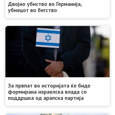
Двојно убиство во Германија,
убиецот во бегство
За првпат во историјата ќе биде
формирана израелска влада со
поддршка од арапска партија