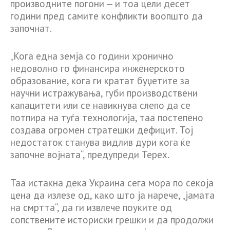
производните погони — и тоа цели десет
години пред самите конфликти воопшто да
започнат.
„Кога една земја со години хронично
недоволно го финансира инженерското
образование, кога ги кратат буџетите за
научни истражувања, губи производствени
капацитети или се навикнува слепо да се
потпира на туѓа технологија, таа постепено
создава огромен стратешки дефицит. Тој
недостаток станува видлив дури кога ќе
започне војната“, предупреди Терех.
Таа истакна дека Украина сега мора по секоја
цена да излезе од, како што ја нарече, „јамата
на смртта“, да ги извлече поуките од
сопствените историски грешки и да продолжи