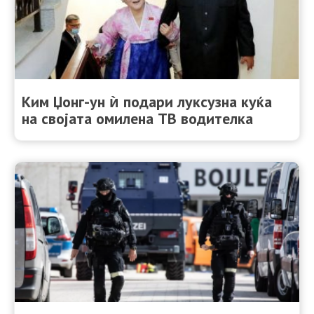
Ким Џонг-ун ѝ подари луксузна куќа
на својата омилена ТВ водителка