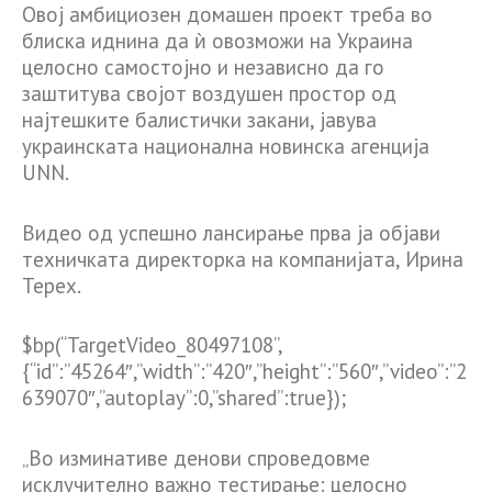
Овој амбициозен домашен проект треба во
блиска иднина да ѝ овозможи на Украина
целосно самостојно и независно да го
заштитува својот воздушен простор од
најтешките балистички закани, јавува
украинската национална новинска агенција
UNN.
Видео од успешно лансирање прва ја објави
техничката директорка на компанијата, Ирина
Терех.
$bp(“TargetVideo_80497108”,
{“id”:”45264″,”width”:”420″,”height”:”560″,”video”:”2
639070″,”autoplay”:0,”shared”:true});
„Во изминативе денови спроведовме
исклучително важно тестирање: целосно