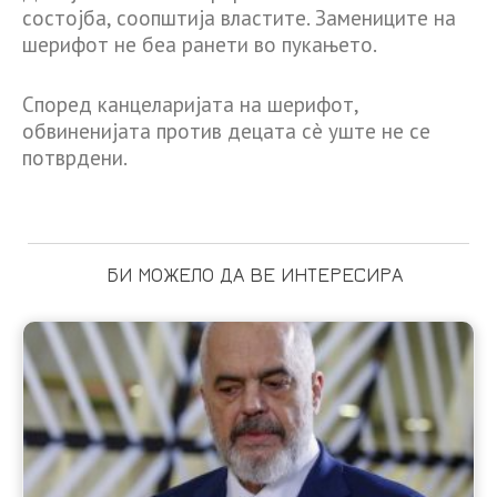
состојба, соопштија властите. Замениците на
шерифот не беа ранети во пукањето.
Според канцеларијата на шерифот,
обвиненијата против децата сè уште не се
потврдени.
БИ МОЖЕЛО ДА ВЕ ИНТЕРЕСИРА