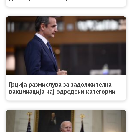
Грција размислува за задолжителна
вакцинација кај одредени категории