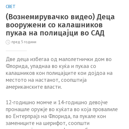
СВЕТ
(Вознемирувачко видео) Деца
вооружени со калашников
пукаа на полицајци во САД
пред 5 години
Две деца избегаа од малолетнички дом во
Флорида, упаднаа во куќа и пукаа со
калашников кон полицајците кои дојдоа на
местото на настанот, соопштија
американските власти.
12-годишно момче и 14-годишно девојче
пронашле оружје во куќата во која провалиле
во Ентерпрајз на Флорида, па пукале кон
замениците на шерифот, соопшти