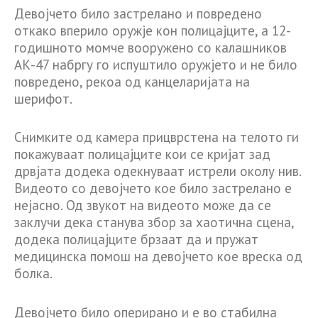
Девојчето било застрелано и повредено
откако вперило оружје кон полицајците, а 12-
годишното момче вооружено со калашников
АК-47 набргу го испуштило оружјето и не било
повредено, рекоа од канцеларијата на
шерифот.
Снимките од камера прицврстена на телото ги
покажуваат полицајците кои се кријат зад
дрвјата додека одекнуваат истрели околу нив.
Видеото со девојчето кое било застрелано е
нејасно. Од звукот на видеото може да се
заклучи дека станува збор за хаотична сцена,
додека полицајците брзаат да и пружат
медицинска помош на девојчето кое вреска од
болка.
Девојчето било оперирано и е во стабилна