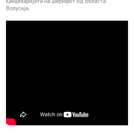
канцеларијата на шерифот од областа
Волусија.