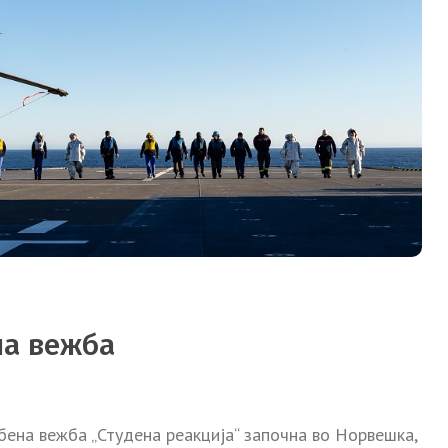
на вежба
ена вежба „Студена реакција“ започна во Норвешка,