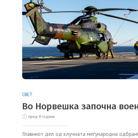
СВЕТ
Во Норвешка започна вое
пред 4 години
Главниот дел од клучната меѓународна одбранб