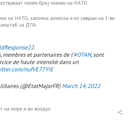
учествуваат голем број членки на НАТО.
нки на НАТО, започна денеска и ќе заврши на 1-ви
ралштаб за ДПА.
ldResponse22
.
s, membres et partenaires de l’
#OTAN
, sont
cice de haute intensité dans un
witter.com/nufVE77YIE
ilitaires (@EtatMajorFR)
March 14, 2022
т на море и во воздух.