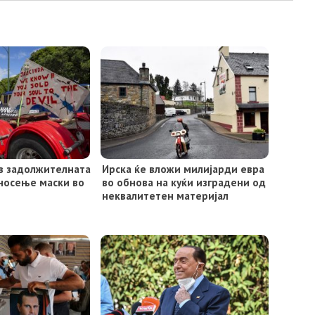
в задолжителната
Ирска ќе вложи милијарди евра
 носење маски во
во обнова на куќи изградени од
неквалитетен материјал