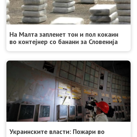
На Малта запленет тон и пол кокаин
во контејнер со банани за Словенија
Украинските власти: Пожари во