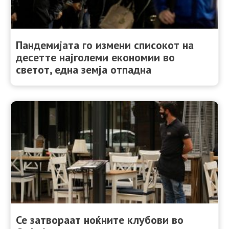
Пандемијата го измени списокот на
десетте најголеми економии во
светот, една земја отпадна
Се затвораат ноќните клубови во