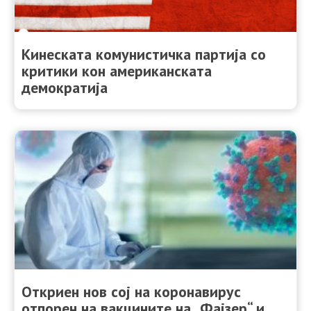
Кинеската комунистичка партија со
критики кон американската
демократија
Oткриен нов сој на коронавирус
отпорен на вакцините на „Фајзер“ и