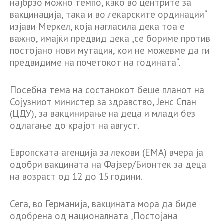
најбрзо можно темпо, како во центрите за
вакцинација, така и во лекарските ординации“
изјави Меркел, која нагласила дека тоа е
важно, имајќи предвид дека „се бориме против
постојано нови мутации, кои не можевме да ги
предвидиме на почетокот на годината“.
Посебна тема на состанокот беше планот на
Сојузниот министер за здравство, Јенс Спан
(ЦДУ), за вакцинирање на деца и млади без
одлагање до крајот на август.
Европската агенција за лекови (ЕМА) вчера ја
одобри вакцината на Фајзер/Бионтек за деца
на возраст од 12 до 15 години.
Сега, во Германија, вакцината мора да биде
одобрена од националната „Постојана