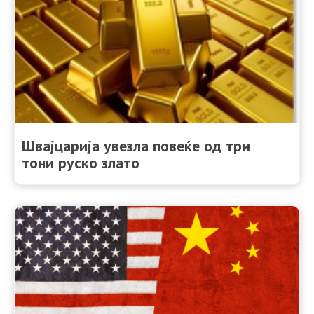
Швајцарија увезла повеќе од три
тони руско злато