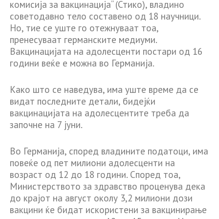
комисија за вакцинација“ (Стико), владино
советодавно тело составено од 18 научници.
Но, тие се уште го отежнуваат тоа,
пренесуваат германските медиуми.
Вакцинацијата на адолесценти постари од 16
години веќе е можна во Германија.
Како што се наведува, има уште време да се
видат последните детали, бидејќи
вакцинацијата на адолесцентите треба да
започне на 7 јуни.
Во Германија, според владините податоци, има
повеќе од пет милиони адолесценти на
возраст од 12 до 18 години. Според тоа,
Министерството за здравство проценува дека
до крајот на август околу 3,2 милиони дози
вакцини ќе бидат искористени за вакцинирање