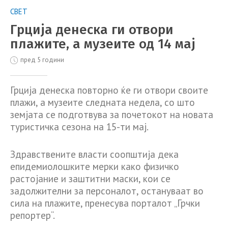
СВЕТ
Грција денеска ги отвори
плажите, а музеите од 14 мај
пред 5 години
Грција денеска повторно ќе ги отвори своите
плажи, а музеите следната недела, со што
земјата се подготвува за почетокот на новата
туристичка сезона на 15-ти мај.
Здравствените власти соопштија дека
епидемиолошките мерки како физичко
растојание и заштитни маски, кои се
задолжителни за персоналот, остануваат во
сила на плажите, пренесува порталот „Грчки
репортер“.