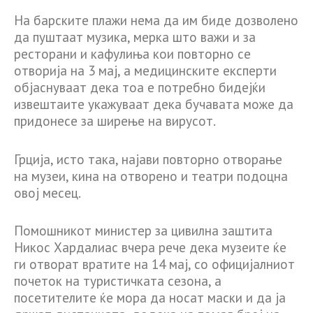
На барските плажи нема да им биде дозволено
да пуштаат музика, мерка што важи и за
ресторани и кафулиња кои повторно се
отворија на 3 мај, а медицинските експерти
објаснуваат дека тоа е потребно бидејќи
извештаите укажуваат дека бучавата може да
придонесе за ширење на вирусот.
Грција, исто така, најави повторно отворање
на музеи, кина на отворено и театри подоцна
овој месец.
Помошникот министер за цивилна заштита
Никос Хардалиас вчера рече дека музеите ќе
ги отворат вратите на 14 мај, со официјалниот
почеток на туристичката сезона, а
посетителите ќе мора да носат маски и да ја