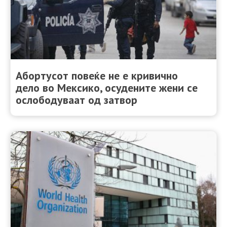
Aбортусот повеќе не е кривично
дело во Мексико, осудените жени се
ослободуваат од затвор