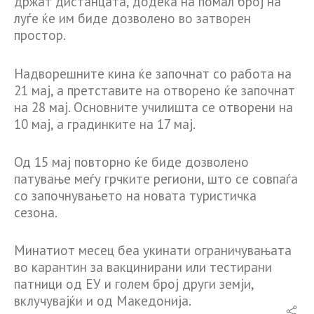
држат дистанцата, додека на помал број на
луѓе ќе им биде дозволено во затворен
простор.
Надворешните кина ќе започнат со работа на
21 мај, а претставите на отворено ќе започнат
на 28 мај. Основните училишта се отворени на
10 мај, а градинките на 17 мај.
Од 15 мај повторно ќе биде дозволено
патување меѓу грчките региони, што се совпаѓа
со започнувањето на новата туристичка
сезона.
Минатиот месец беа укинати ограничувањата
во карантин за вакцинирани или тестирани
патници од ЕУ и голем број други земји,
вклучувајќи и од Македонија.