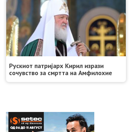
Рускиот патријарх Кирил изрази
сочувство за смртта на Амфилохие