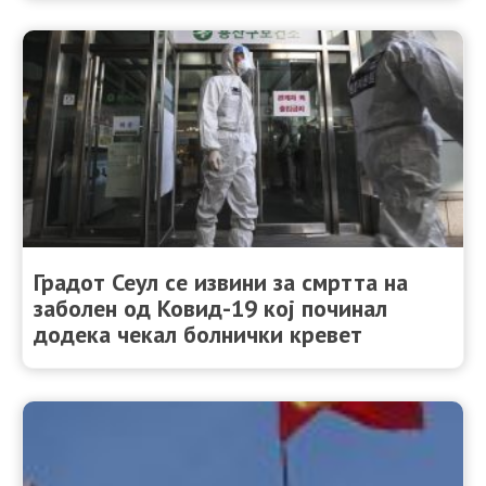
Градот Сеул се извини за смртта на
заболен од Ковид-19 кој починал
додека чекал болнички кревет