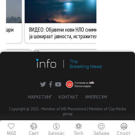
МАРКЕТИНГ
КОНТАКТ
ИМПРЕСУМ
Copyright © 2021 - Member of IAB Macedonia | Member of Clip Media
group
МКД
Свет
Бизнис
Tech
Забава
Спорт