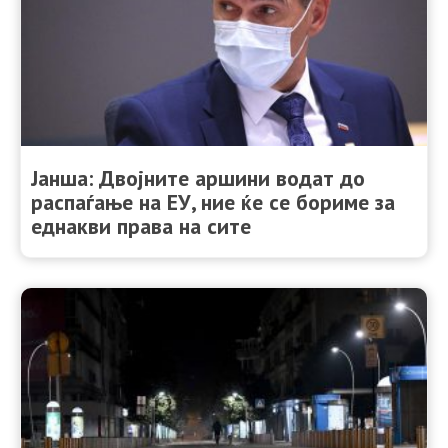
Јанша: Двојните аршини водат до
распаѓање на ЕУ, ние ќе се бориме за
еднакви права на сите