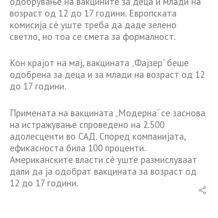
одобрување на вакцините за деца и млади на
возраст од 12 до 17 години. Европската
комисија сè уште треба да даде зелено
светло, но тоа се смета за формалност.
Кон крајот на мај, вакцината „Фајзер“ беше
одобрена за деца и за млади на возраст од 12
до 17 години.
Примената на вакцината „Модерна“ се заснова
на истражување спроведено на 2.500
адолесценти во САД. Според компанијата,
ефикасноста била 100 проценти.
Американските власти сè уште размислуваат
дали да ја одобрат вакцината за возраст од
12 до 17 години.