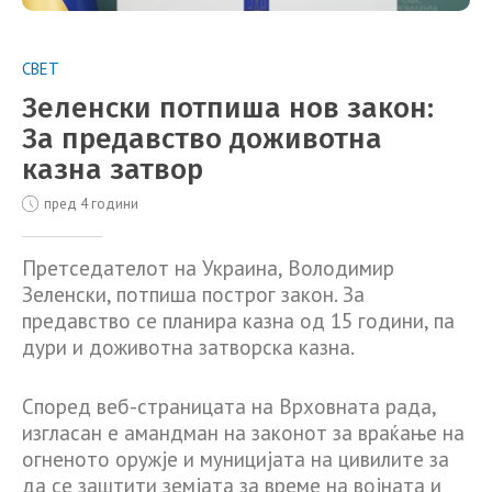
СВЕТ
Зеленски потпиша нов закон:
За предавство доживотна
казна затвор
пред 4 години
Претседателот на Украина, Володимир
Зеленски, потпиша построг закон. За
предавство се планира казна од 15 години, па
дури и доживотна затворска казна.
Според веб-страницата на Врховната рада,
изгласан е амандман на законот за враќање на
огненото оружје и муницијата на цивилите за
да се заштити земјата за време на војната и