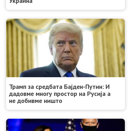
Украина
Трамп за средбата Бајден-Путин: И
дадовме многу простор на Русија а
не добивме ништо