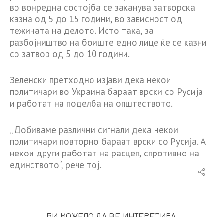
во вонредна состојба се заканува затворска
казна од 5 до 15 години, во зависност од
тежината на делото. Исто така, за
разбојништво на боиште едно лице ќе се казни
со затвор од 5 до 10 години.
Зеленски претходно изјави дека некои
политичари во Украина бараат врски со Русија
и работат на поделба на општеството.
„ Добиваме различни сигнали дека некои
политичари повторно бараат врски со Русија. А
некои други работат на расцеп, спротивно на
единството“, рече тој.
БИ МОЖЕЛО ДА ВЕ ИНТЕРЕСИРА