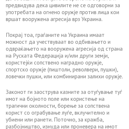
предвидува дека цивилите не се одговорни за
употребата на огнено оружје против лица кои
вршат вооружена агресија врз Украина.
Покрај тоа, граѓаните на Украина имаат
можност да учествуваат во одбивањето и
одвраќањето на вооружена агресија од страна
на Руската Федерација и/или други земји,
користејќи сопствено наградно оружје,
спортско оружје (пиштоли, револвери, пушки),
ловечки пушки, или комбинирани залихи оружје.
Законот ги заострува казните за отуѓување туѓ
имот на бојното поле или користење на
трагични околности, борење за сопствена
корист со ограбување луѓе, вклучително и
убиени или ранети. Поточно, за кражба,
разбојништво, изнуда или проневера на имот