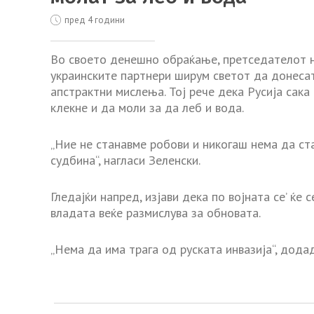
пред 4 години
Во своето денешно обраќање, претседателот н
украинските партнери ширум светот да донесат
апстрактни мислења. Тој рече дека Русија сака
клекне и да моли за да леб и вода.
„Ние не станавме робови и никогаш нема да ст
судбина“, нагласи Зеленски.
Гледајќи напред, изјави дека по војната се’ ќе
владата веќе размислува за обновата.
„Нема да има трага од руската инвазија“, додад