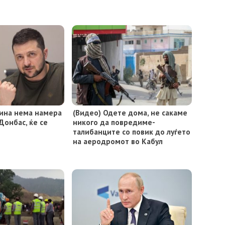
аина нема намера
(Видео) Одете дома, не сакаме
Донбас, ќе се
никого да повредиме-
талибанците со повик до луѓето
на аеродромот во Кабул