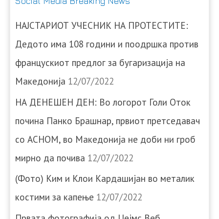
Social Media Breaking News
НАЈСТАРИОТ УЧЕСНИК НА ПРОТЕСТИТЕ:
Дедото има 108 години и поодршка против
францускиот предлог за бугаризација на
Македонија
12/07/2022
НА ДЕНЕШЕН ДЕН: Во логорот Голи Оток
почина Панко Брашнар, првиот претседавач
со АСНОМ, во Македонија не доби ни гроб
мирно да почива
12/07/2022
(Фото) Ким и Клои Кардашијан во металик
костими за капење
12/07/2022
Првата фотографија од Џејмс Веб