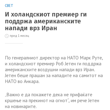
СВЕТ
И холандскиот премиер ги
поддржа американските
напади врз Иран
пред 1 месец
По генералниот директор на НАТО Марк Руте,
и холандскиот премиер Роб Јетен ги поддржа
американските воздушни напади врз Иран.
Јетен беше прашан за нападите на самитот на
НАТО во Анкара.
„Важно е да покажете дека не прифаќате
кршење на прекинот на огнот“, им рече Јетен
на новинарите.