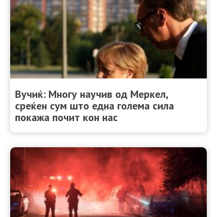
Вучиќ: Многу научив од Меркел,
среќен сум што една голема сила
покажа почит кон нас