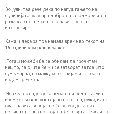
Во јули, таа рече дека по напуштањето на
функцијата, планира добро да се одмори и да
размисли што е тоа што навистина ја
интересира.
Кажа и дека за тоа намала време во текот на
16 години како канцеларка.
„Тогаш можеби ќе се обидам да прочитам
нешто, па очите ќе ми се затворат затоа што
сум уморна, па малку ќе отспијам и потоа ќе
видам“, рече таа.
Меркел додаде дека нема да и недостасува
времето во кое постојано носела одлуки, иако
оваа навика веројатно ќе значи дека низ
нејзината глава постојано ќе се вртат мисли за