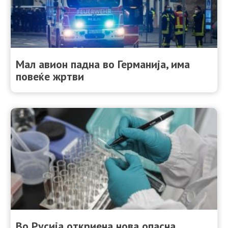
Мал авион падна во Германија, има
повеќе жртви
Во Русија откриена нова опасна