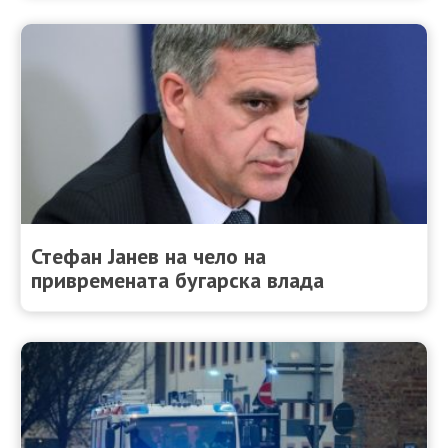
Стефан Јанев на чело на
привремената бугарска влада