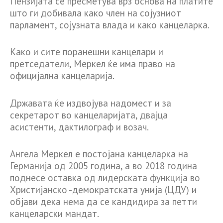
Пензијата се пресметува врз основа на платите
што ги добивала како член на сојузниот
парламент, сојузната влада и како канцеларка.
Како и сите поранешни канцелари и
претседатели, Меркел ќе има право на
официјална канцеларија.
Државата ќе издвојува надомест и за
секретарот во канцеларијата, двајца
асистенти, дактилограф и возач.
Ангела Меркел е постојана канцеларка на
Германија од 2005 година, а во 2018 година
поднесе оставка од лидерската функција во
Христијанско -демократската унија (ЦДУ) и
објави дека нема да се кандидира за петти
канцеларски мандат.