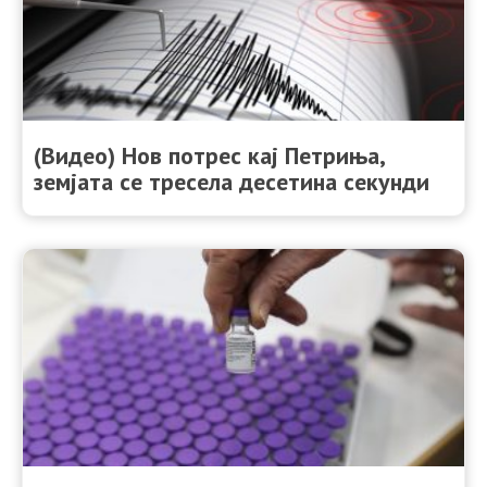
(Видео) Нов потрес кај Петриња,
земјата се тресела десетина секунди