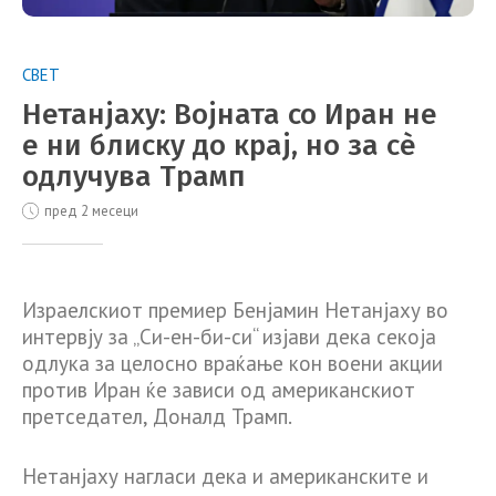
СВЕТ
Нетанјаху: Војната со Иран не
е ни блиску до крај, но за сè
одлучува Трамп
пред 2 месеци
Израелскиот премиер Бенјамин Нетанјаху во
интервју за „Си-ен-би-си“ изјави дека секоја
одлука за целосно враќање кон воени акции
против Иран ќе зависи од американскиот
претседател, Доналд Трамп.
Нетанјаху нагласи дека и американските и