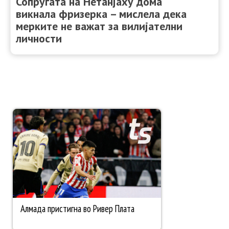
Сопругата на Нетанјаху дома
викнала фризерка – мислела дека
мерките не важат за вилијателни
личности