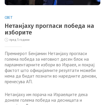
СВЕТ
Нетанјаху прогласи победа на
изборите
пред 5 години
Премиерот Бенјамин Нетанјаху прогласи
голема победа за неговиот десен блок на
парламентарните избори во Израел, и покрај
фактот што официјалните резултати можеби
нема да бидат познати во наредните денови,
пренесува АП.
Нетанјаху им порача на Израелците дека
донеле голема победа на десницата и