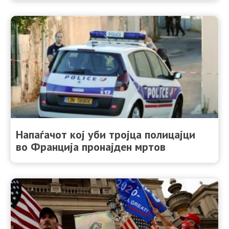
Напаѓачот кој уби тројца полицајци
во Франција пронајден мртов