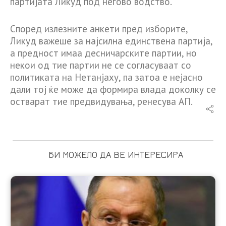
партијата Ликуд под негово водство.
Според излезните анкети пред изборите,
Ликуд важеше за најсилна единствена партија,
а предност имаа десничарските партии, но
некои од тие партии не се согласуваат со
политиката на Нетанјаху, па затоа е нејасно
дали тој ќе може да формира влада доколку се
остварат тие предвидувања, ренесува АП.
БИ МОЖЕЛО ДА ВЕ ИНТЕРЕСИРА