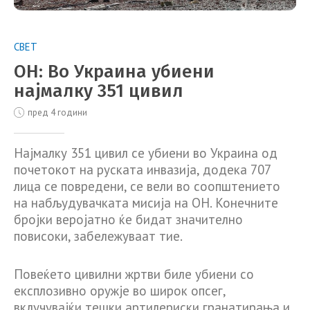
СВЕТ
ОН: Во Украина убиени
најмалку 351 цивил
пред 4 години
Најмалку 351 цивил се убиени во Украина од
почетокот на руската инвазија, додека 707
лица се повредени, се вели во соопштението
на набљудувачката мисија на ОН. Конечните
бројки веројатно ќе бидат значително
повисоки, забележуваат тие.
Повеќето цивилни жртви биле убиени со
експлозивно оружје во широк опсег,
вклучувајќи тешки артилериски гранатирања и