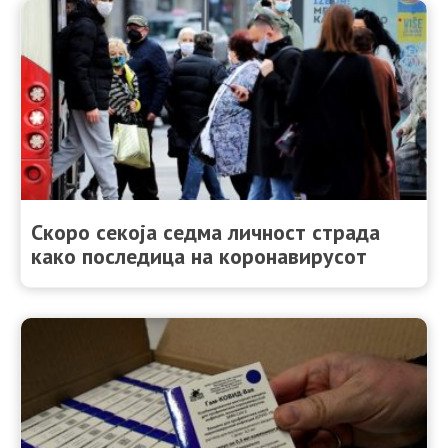
Скоро секоја седма личност страда
како последица на коронавирусот