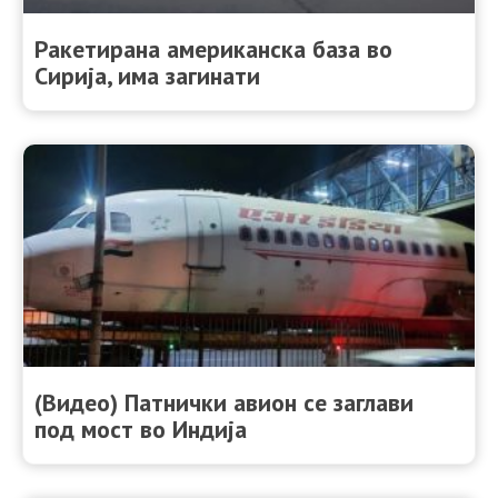
Ракетирана американска база во
Сирија, има загинати
(Видео) Патнички авион се заглави
под мост во Индија