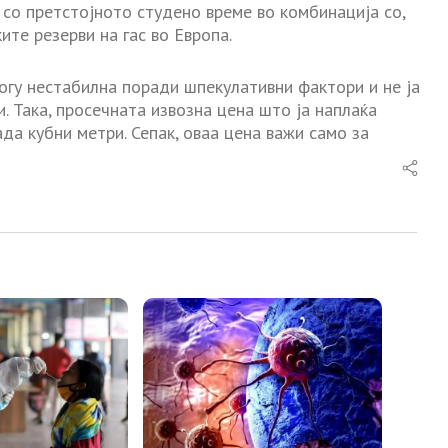
и со претстојното студено време во комбинација со,
ите резерви на гас во Европа.
огу нестабилна поради шпекулативни фактори и не ја
. Така, просечната извозна цена што ја наплаќа
ада кубни метри. Сепак, оваа цена важи само за