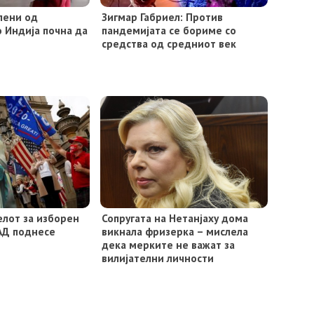
лени од
Зигмар Габриел: Против
о Индија почна да
пандемијата се бориме со
средства од средниот век
лот за изборен
Сопругата на Нетанјаху дома
АД поднесе
викнала фризерка – мислела
дека мерките не важат за
вилијателни личности