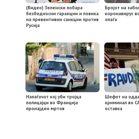
(Видео) Зеленски побара
Бројот на забо
безбедносни гаранции и повика
коронавирус в
на превентивни санкции против
опаѓа
Русија
Напаѓачот кој уби тројца
Шефот на одде
полицајци во Франција
криминал во С
пронајден мртов
оставка