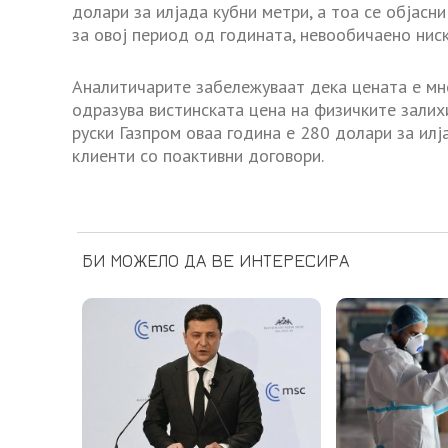
долари за илјада кубни метри, а тоа се објасн
за овој период од годината, невообичаено ниск
Аналитичарите забележуваат дека цената е мн
одразува вистинската цена на физичките залихи
руски Газпром оваа година е 280 долари за илј
клиенти со поактивни договори.
БИ МОЖЕЛО ДА ВЕ ИНТЕРЕСИРА