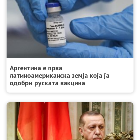
Аргентина е прва
латиноамериканска земја која ја
одобри руската вакцина