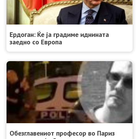
Ердоган: Ќе ја градиме иднината
заедно со Европа
Обезглавениот професор во Париз