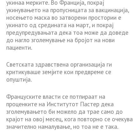
укинаа мерките. Во Франција, покрај
укинувањето на пропусницата за вакцинација,
носењето маска во затворени простории е
укинато од средината на март, и покрај
предупредувањата дека тоа може да доведе
до нагло зголемување на бројот на нови
пациенти.
Светската здравствена организација ги
критикуваше земјите кои предвреме се
опуштија.
Француските власти се потпираат на
проценките на Институтот Пастер дека
зголемувањето би можело да трае само до
крајот на овој месец, кога повторно се очекува
значително намалување, но тоа не е така.