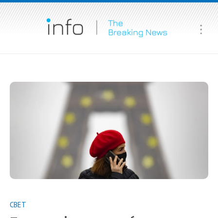
Ma
Me
СВЕТ