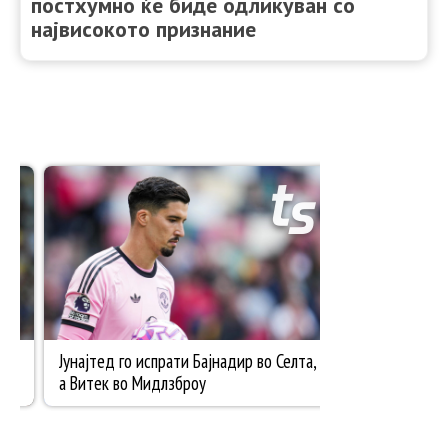
постхумно ќе биде одликуван со
највисокото признание