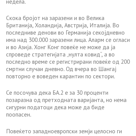
недела.
Скока бројот на заразени и во Велика
Британија, Холандија, Австрија, Италија. Во
последниве денови во Германија секојдневно
има над 300.000 заразени лица. Аларм се огласи
и во Азија. Хонг Конг повеќе не може да ја
спроведе стратегијата „нулта ковид“, а во
последно време се регистрирани повеќе од 200
смртни случаи дневно. Од вчера во Шангај
повторно е воведен карантин по сектори.
Се посочува дека БА.2 е за 30 проценти
позаразна од претходната варијанта, но нема
сигурни податоци дека може да биде
поопасен.
Повеќето западноевропски земји целосно ги