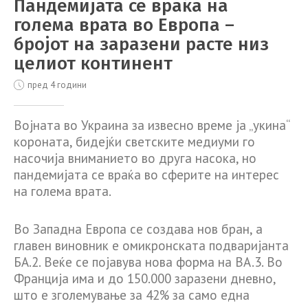
Пандемијата се враќа на
голема врата во Европа –
бројот на заразени расте низ
целиот континент
пред 4 години
Војната во Украина за извесно време ја „укина“
короната, бидејќи светските медиуми го
насочија вниманието во друга насока, но
пандемијата се враќа во сферите на интерес
на голема врата.
Во Западна Европа се создава нов бран, а
главен виновник е омикронската подваријанта
БА.2. Веќе се појавува нова форма на BA.3. Во
Франција има и до 150.000 заразени дневно,
што е зголемување за 42% за само една