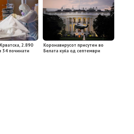
Хрватска, 2.890
Коронавирусот присутен во
и 34 починати
Белата куќа од септември