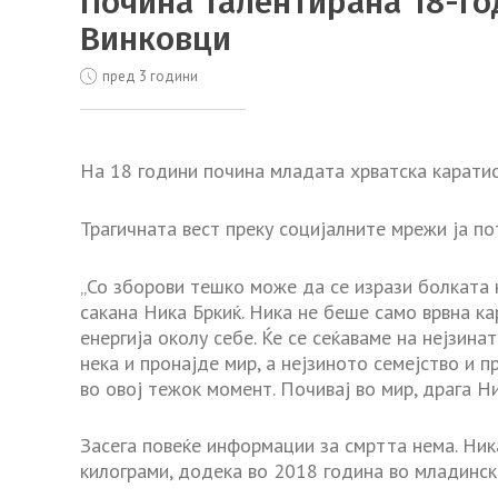
Почина талентиранa 18-го
Винковци
пред 3 години
На 18 години почина младата хрватска каратис
Трагичната вест преку социјалните мрежи ја по
„Со зборови тешко може да се изрази болката 
сакана Ника Бркиќ. Ника не беше само врвна ка
енергија околу себе. Ќе се сеќаваме на нејзин
нека и пронајде мир, а нејзиното семејство и 
во овој тежок момент. Почивај во мир, драга Ник
Засега повеќе информации за смртта нема. Ник
килограми, додека во 2018 година во младинс