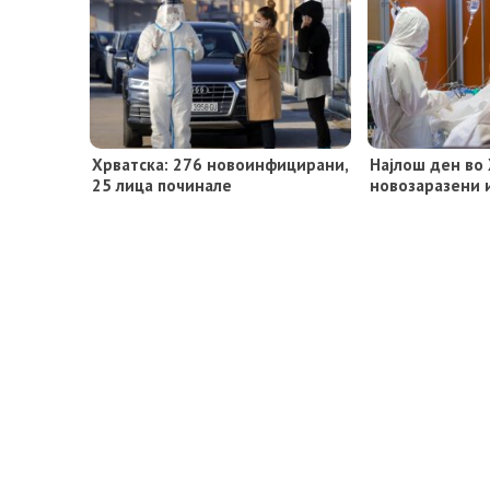
Хрватска: 276 новоинфицирани,
Најлош ден во 
25 лица починале
новозаразени 