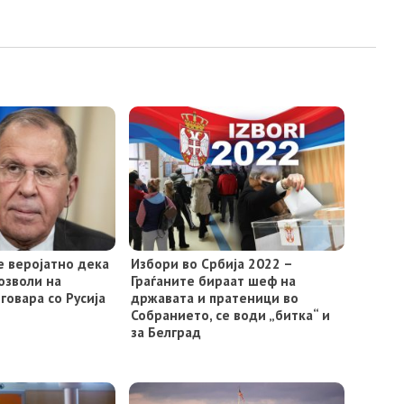
е веројатно дека
Избори во Србија 2022 –
озволи на
Граѓаните бираат шеф на
говара со Русија
државата и пратеници во
Собранието, се води „битка“ и
за Белград