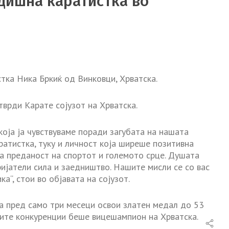
дишна каратистка во
тка Ника Бркиќ од Винковци, Хрватска.
тврди Карате сојузот на Хрватска.
која ја чувствуваме поради загубата на нашата
ратистка, туку и личност која ширеше позитивна
ата преданост на спортот и големото срце. Душата
пријатели сила и заедништво. Нашите мисли се со вас
а“, стои во објавата на сојузот.
а пред само три месеци освои златен медал до 53
ките конкуренции беше вицешампион на Хрватска.