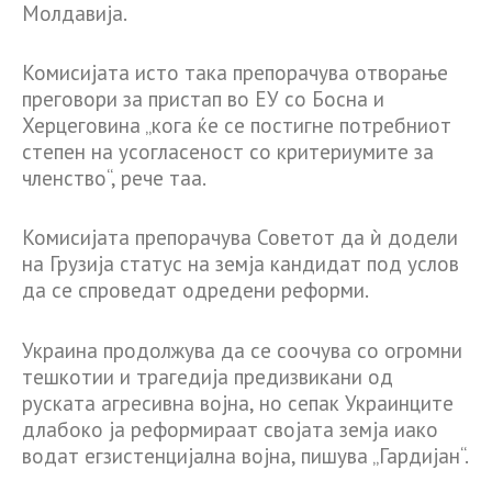
Молдавија.
Комисијата исто така препорачува отворање
преговори за пристап во ЕУ со Босна и
Херцеговина „кога ќе се постигне потребниот
степен на усогласеност со критериумите за
членство“, рече таа.
Комисијата препорачува Советот да ѝ додели
на Грузија статус на земја кандидат под услов
да се спроведат одредени реформи.
Украина продолжува да се соочува со огромни
тешкотии и трагедија предизвикани од
руската агресивна војна, но сепак Украинците
длабоко ја реформираат својата земја иако
водат егзистенцијална војна, пишува „Гардијан“.