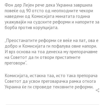
Фон дер Лејен рече дека Украина завршила
повеќе од 90 отсто од неопходните чекори
наведени од Комисијата минатата година
укажувајќи на судските реформи и напорите за
борба против корупцијата.
„Преостанатите реформи се веќе на пат, ова е
добро и Комисијата ги пофалува овие напори.
И врз основа на тоа денеска му препорачавме
на Советот да ги отвори пристапните
преговори“.
Комисијата, истакна таа, исто така препорача
Советот да усвои преговарачка рамка откога
Украина ќе ги спроведе тековните реформи.