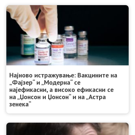
Најново истражување: Вакцините на
„Фајзер“ и „Модерна“ се
најефикасни, а високо ефикасни се
на „Џонсон и Џонсон“ и на „Астра
зенека“