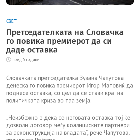
СВЕТ
Претседателката на Словачка
го повика премиерот да си
даде оставка
пред 5 години
Словачката претседателка Зузана Чапутова
денеска го повика премиерот Игор Матовиќ да
поднесе оставка, со цел да се стави крај на
политичката криза во таа земја.
„Неизбежно е дека со неговата оставка тој ќе
дозволи договор меѓу коалициските партнери
за реконструкција на владата“, рече Чапутова,
пренесува Ројтерс.