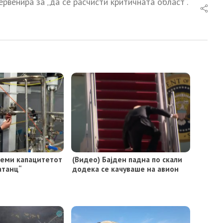
ервенира за „да се расчисти критичната област“.
олеми капацитетот
(Видео) Бајден падна по скали
атанц“
додека се качуваше на авион