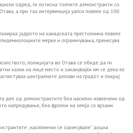
ициски одред, ги потисна толпите демонстранти со
Отава, а при таа интервенција уапси повеќе од 100
локираа јадрото на канадската престолнина повеќе
 епидемиолошките мерки и ограничувања, пренесува
силството, полицијата во Отава се обиде да ги
ни казни на лице место и заканувајќи им се дека ќе
расчистуваа централните делови на градот и покрај
га дел од демонстрантите беа насилно извлечени од
кото напредување, беа фрлени на земја со врзани
нстрантите „насилнички се однесувале“ доцна