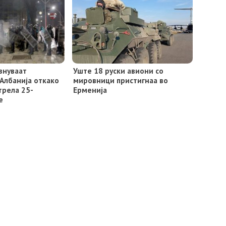
внуваат
Уште 18 руски авиони со
Албанија откако
мировници пристигнаа во
трела 25-
Ерменија
е