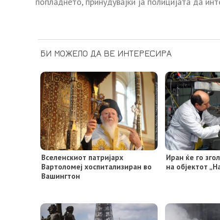
попладнето, принудувајќи ја полицијата да инт
БИ МОЖЕЛО ДА ВЕ ИНТЕРЕСИРА
Вселенскиот патријарх
Иран ќе го зг
Вартоломеј хоспитализиран во
на објектот „Н
Вашингтон