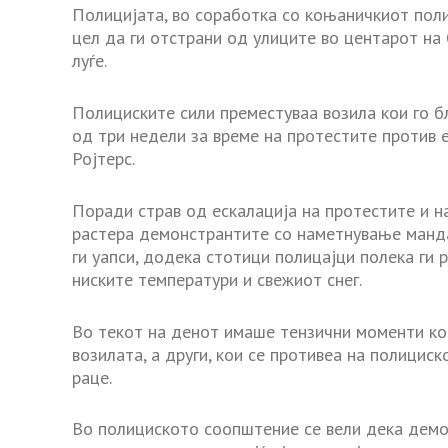
Полицијата, во соработка со коњаничкиот пол
цел да ги отстрани од улиците во центарот на 
луѓе.
Полициските сили преместуваа возила кои го б
од три недели за време на протестите против
Ројтерс.
Поради страв од ескалација на протестите и на
растера демонстрантите со наметнување мандат
ги уапси, додека стотици полицајци полека ги 
ниските температури и свежиот снег.
Во текот на денот имаше тензични моменти ко
возилата, а други, кои се противеа на полицис
раце.
Во полициското соопштение се вели дека демо