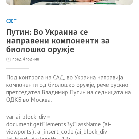
СВЕТ
Путин: Во Украина се
направени компоненти за
биолошко оружје
пред 4 години
Под контрола на САД, во Украина направија
компоненти од биолошко оружје, рече рускиот
претседател Владимир Путин на седницата на
ОДКБ во Москва.
var ai_block_div =
document.getElementsByClassName (‘ai-
viewports’); ai_insert_code (ai_block_div
[ai_block_div.length – 1]);