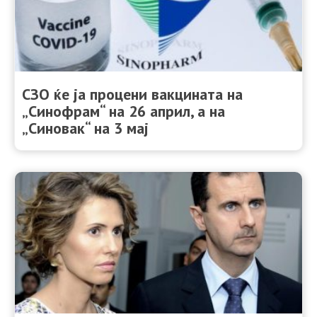
СЗО ќе ја процени вакцинaта на
„Синофрам“ на 26 април, а на
„Синовак“ на 3 мај