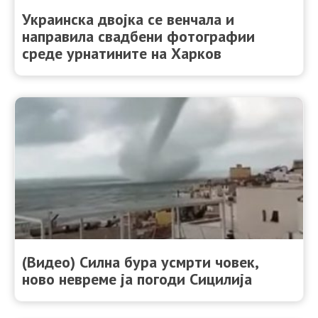
Украинска двојка се венчала и
направила свадбени фотографии
среде урнатините на Харков
(Видео) Силна бура усмрти човек,
ново невреме ја погоди Сицилија