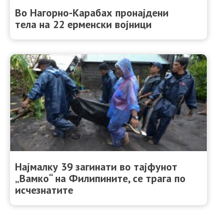
Во Нагорно-Карабах пронајдени
тела на 22 ерменски војници
Најмалку 39 загинати во тајфунот
„Вамко“ на Филипините, се трага по
исчезнатите