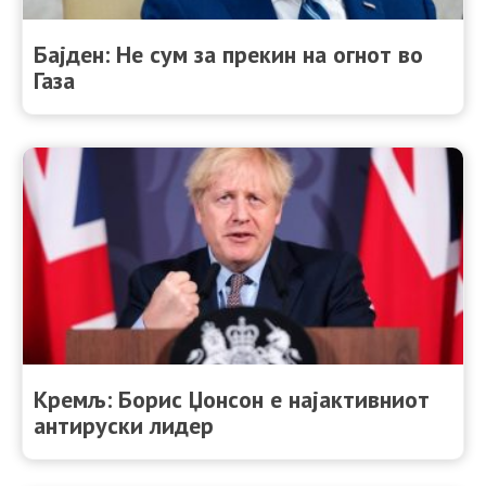
Бајден: Не сум за прекин на огнот во
Газа
Кремљ: Борис Џонсон е најактивниот
антируски лидер