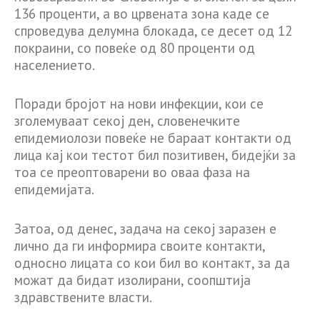
136 проценти, а во црвената зона каде се
спроведува делумна блокада, се десет од 12
покраини, со повеќе од 80 проценти од
населението.
Поради бројот на нови инфекции, кои се
зголемуваат секој ден, словенечките
епидемиолози повеќе не бараат контакти од
лица кај кои тестот бил позитивен, бидејќи за
тоа се преоптоварени во оваа фаза на
епидемијата.
Затоа, од денес, задача на секој заразен е
лично да ги информира своите контакти,
односно лицата со кои бил во контакт, за да
можат да бидат изолирани, соопштија
здравствените власти.