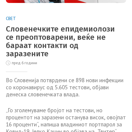
СВЕТ
Словенечките епидемиолози
се преоптоварени, веќе не
бараат контакти од
заразените
пред 6 години
Во Словенија потврдени се 898 нови инфекции
со коронавирус од 5.605 тестови, објави
денеска словенечката влада.
„Го зголемуваме бројот на тестови, но
процентот на заразени останува висок, овојпат
16 проценти“, напиша владиниот портпарол за
Ковид-19, Јелко Кацин во објава на „Твитер“,