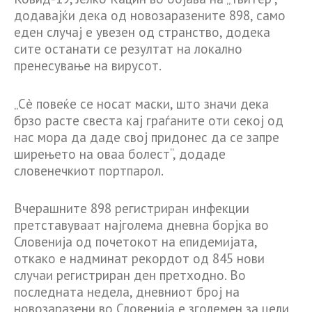
додавајќи дека од новозаразените 898, само
еден случај е увезен од странство, додека
сите останати се резултат на локално
пренесување на вирусот.
„Сè повеќе се носат маски, што значи дека
брзо расте свеста кај граѓаните оти секој од
нас мора да даде свој придонес да се запре
ширењето на оваа болест“, додаде
словенечкиот портпарол.
Вчерашните 898 регистриран инфекции
претставуваат најголема дневна борјка во
Словенија од почетокот на епидемијата,
откако е надминат рекордот од 845 нови
случаи регистриран ден претходно. Во
последната недела, дневниот број на
новозаразени во Словенија е зголемен за цели