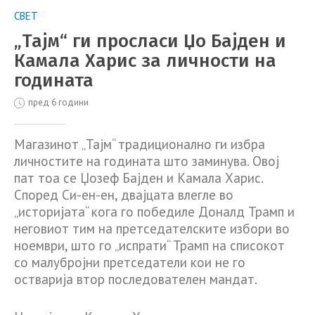
СВЕТ
„Тајм“ ги просласи Џо Бајден и
Камала Харис за личности на
годината
пред 6 години
Магазинот „Тајм“ традиционално ги избра
личностите на годината што заминува. Овој
пат тоа се Џозеф Бајден и Камала Харис.
Според Си-ен-ен, двајцата влегле во
„историјата“ кога го победиле Доналд Трамп и
неговиот тим на претседателските избори во
ноември, што го „испрати“ Трамп на списокот
со малубројни претседатели кои не го
остварија втор последователен мандат.