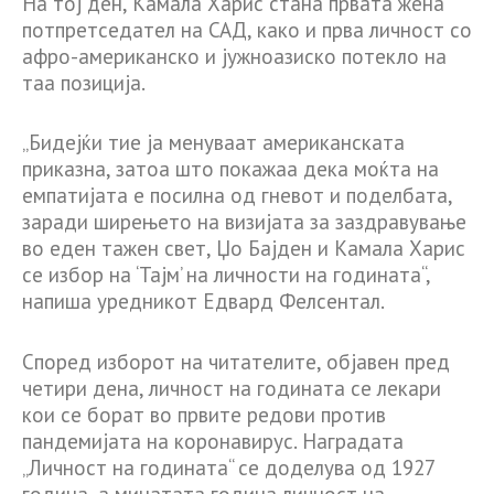
На тој ден, Камала Харис стана првата жена
потпретседател на САД, како и прва личност со
афро-американско и јужноазиско потекло на
таа позиција.
„Бидејќи тие ја менуваат американската
приказна, затоа што покажаа дека моќта на
емпатијата е посилна од гневот и поделбата,
заради ширењето на визијата за заздравување
во еден тажен свет, Џо Бајден и Камала Харис
се избор на ‘Тајм’ на личности на годината“,
напиша уредникот Едвард Фелсентал.
Според изборот на читателите, објавен пред
четири дена, личност на годината се лекари
кои се борат во првите редови против
пандемијата на коронавирус. Наградата
„Личност на годината“ се доделува од 1927
година, а минатата година личност на