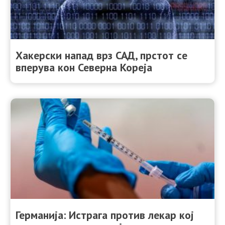
Хакерски напад врз САД, прстот се
вперува кон Северна Кореја
Германија: Истрага против лекар кој