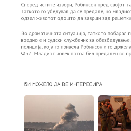
Според истите извори, Робинсон пред својот т
Таткото го убедувал да се предаде, но младиот
одзел животот одошто да заврши зад решетки
Во драматичната ситуација, таткото побарал п
воедно е и судски службеник за обезбедување.
полиција, која го привела Робинсон и го држел
ФБИ. Младиот човек потоа бил предаден во пр
БИ МОЖЕЛО ДА ВЕ ИНТЕРЕСИРА