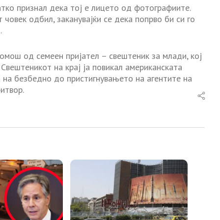
атко признал дека тој е лицето од фотографиите.
 човек одбил, заканувајќи се дека попрво би си го
.
омош од семеен пријател – свештеник за млади, кој
 Свештеникот на крај ја повикал американската
а на безбедно до пристигнувањето на агентите на
итвор.