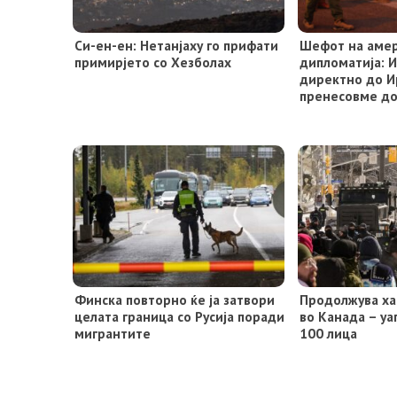
Си-ен-ен: Нетанјаху го прифати
Шефот на аме
примирјето со Хезболах
дипломатија: 
директно до Ир
пренесовме до
Финска повторно ќе ја затвори
Продолжува ха
целата граница со Русија поради
во Канада – уа
мигрантите
100 лица