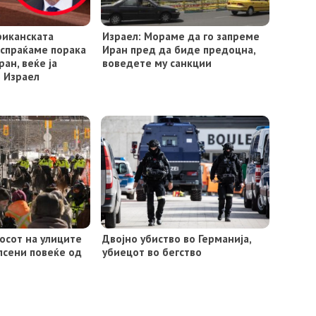
риканската
Израел: Мораме да го запреме
Испраќаме порака
Иран пред да биде предоцна,
ан, веќе ја
воведете му санкции
 Израел
осот на улиците
Двојно убиство во Германија,
псени повеќе од
убиецот во бегство