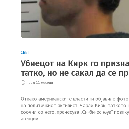
СВЕТ
Убиецот на Кирк го призна
татко, но не сакал да се п
пред 11 месеци
Откако американските власти ги објавиле фото
на политичкиот активист, Чарли Кирк, таткото 
соочил со него, пренесува „Си-би-ес њуз“ пови
агенции.