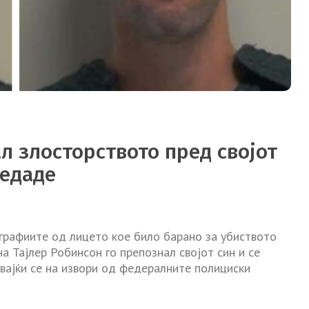
л злосторството пред својот
редаде
графиите од лицето кое било барано за убиството
на Тајлер Робинсон го препознал својот син и се
кувајќи се на извори од федералните полициски