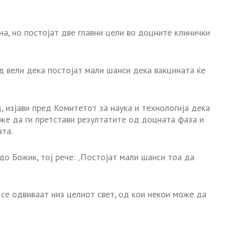
на, но постојат две главни цели во доцните клинички
 вели дека постојат мали шанси дека вакцината ќе
, изјави пред Комитетот за наука и технологија дека
же да ги претстави резултатите од доцната фаза и
та.
о Божик, тој рече: „Постојат мали шанси тоа да
се одвиваат низ целиот свет, од кои некои може да