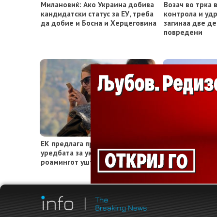
Милановиќ: Ако Украина добива
Возач во трка 
кандидатски статус за ЕУ, треба
контрола и удр
да добие и Босна и Херцеговина
загинаа две де
повредени
ЕК предлага продолжување на
Алжир користи
уредбата за укинување на
на воените ве
роамингот уште 10 години
со Мароко и З