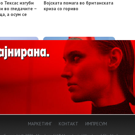
во Teксас изгуби
Војската помага во британската
и во гледачите –
криза со гориво
ца, а осум се
 боева муниција
Еди Рама со критики кон ЕУ: Нѐ
жби на границата
оставивте да чекаме
ападна Сахара
МАРКЕТИНГ
КОНТАКТ
ИМПРЕСУМ