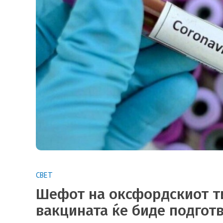
СВЕТ
Шефот на оксфордскиот т
вакцината ќе биде подгот