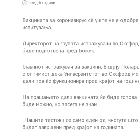
пред 6 години
Вакцината за коронавирус сè уште не е одобре
испитувања.
Директорот на групата истражувачи во Оксфорд
биде подготвена пред Божик.
Главниот истражувач за вакцини, Ендрју Полард
е оптимист дека Универзитетот во Оксфорд мо
дали тоа ќе функционира пред крајот на година
На прашањето дали вакцината ќе биде готова д
биде можно, но засега не знам“.
„Нашите тестови се само еден од многуте што 
бидат завршени пред крајот на годината.