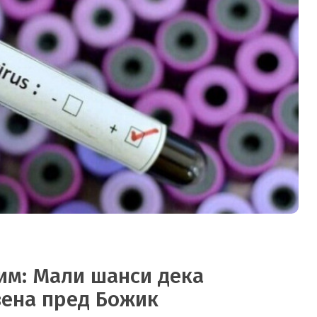
им: Мали шанси дека
вена пред Божик