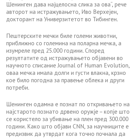
Шенинген дава најцелосна слика за ова“, рече
авторот на истражувањето, Иво Верхејен,
докторант на Универзитетот во Тибинген.
Пештерските мечки биле големи животни,
приближно со големина на поларна мечка, а
изумреле пред 25.000 години. Според
резултатите од истражувањето објавени во
научното списание Journal of Human Evolution,
оваа мечка имала долги и густи влакна, крзно
кое било погодна за правење облека и други
потреби.
Шенинген одамна е познат по откривањето на
најстарото познато дрвено оружје – копје што
се користело за убивање на плен пред 300.000
години. Како што објави CNN, за научниците е
предизвик да утврдат кога точно почнала да