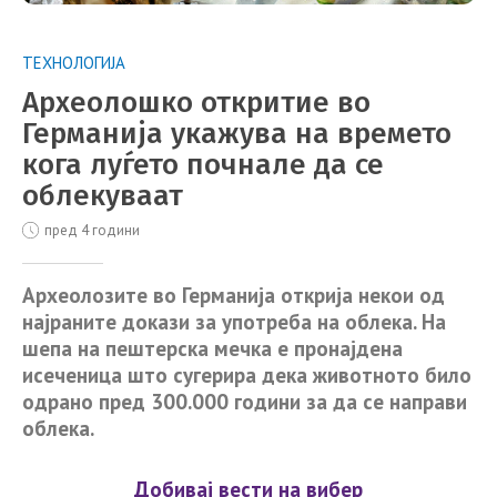
ТЕХНОЛОГИЈА
Археолошко откритие во
Германија укажува на времето
кога луѓето почнале да се
облекуваат
пред 4 години
Археолозите во Германија открија некои од
најраните докази за употреба на облека. На
шепа на пештерска мечка е пронајдена
исеченица што сугерира дека животното било
одрано пред 300.000 години за да се направи
облека.
Добивај вести на вибер