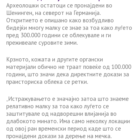
Археолошки остатоци се пронајдени во
Шенинген, на северот на Германија.
Откритието е опишано како возбудливо
бидејќи многу малку се знае за тоа како луѓето
пред 300.000 години се облекувале и ги
преживеале суровите зими.
Крзното, кожата и другите органски
материјали обично не траат повеќе од 100.000
години, што значи дека директните докази за
праисториска облека се ретки.
„Истражувањето е значајно затоа што знаеме
релативно малку за тоа како луѓето се
заштитувале од надворешни влијанија во
длабокото минато. Има само неколку локации
од овој ран временски период каде што се
пронајдени докази за дерење на мечка.