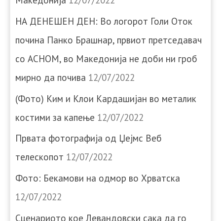
Македонија
12/07/2022
НА ДЕНЕШЕН ДЕН: Во логорот Голи Оток
почина Панко Брашнар, првиот претседавач
со АСНОМ, во Македонија не доби ни гроб
мирно да почива
12/07/2022
(Фото) Ким и Клои Кардашијан во металик
костими за капење
12/07/2022
Првата фотографија од Џејмс Веб
телескопот
12/07/2022
Фото: Бекамови на одмор во Хрватска
12/07/2022
Сценариото кое Левандовски сака да го