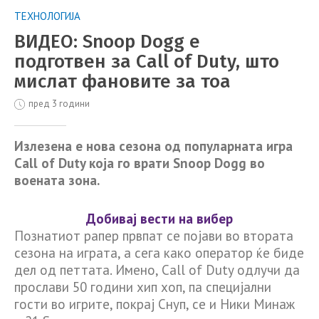
ТЕХНОЛОГИЈА
ВИДЕО: Snoop Dogg е
подготвен за Call of Duty, што
мислат фановите за тоа
пред 3 години
Излезена е нова сезона од популарната игра
Call of Duty која го врати Snoop Dogg во
воената зона.
Добивај вести на вибер
Познатиот рапер првпат се појави во втората
сезона на играта, а сега како оператор ќе биде
дел од петтата. Имено, Call of Duty одлучи да
прослави 50 години хип хоп, па специјални
гости во игрите, покрај Снуп, се и Ники Минаж