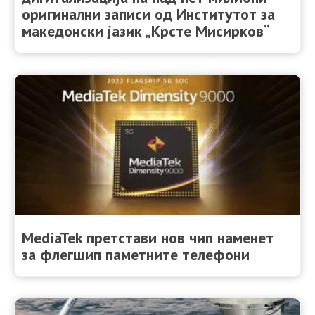
оригинални записи од Институтот за
македонски јазик „Крсте Мисирков“
MediaTek претстави нов чип наменет
за флегшип паметните телефони