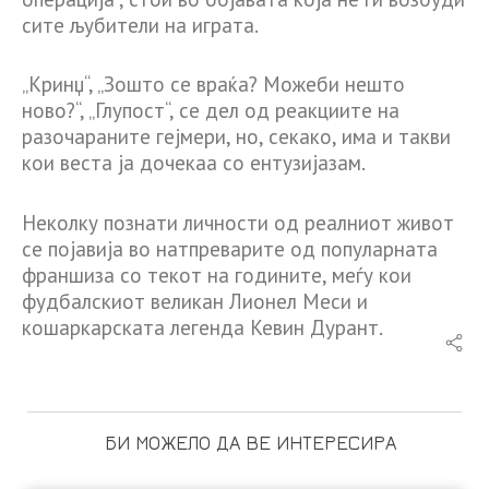
сите љубители на играта.
„Кринџ“, „Зошто се враќа? Можеби нешто
ново?“, „Глупост“, се дел од реакциите на
разочараните гејмери, но, секако, има и такви
кои веста ја дочекаа со ентузијазам.
Неколку познати личности од реалниот живот
се појавија во натпреварите од популарната
франшиза со текот на годините, меѓу кои
фудбалскиот великан Лионел Меси и
кошаркарската легенда Кевин Дурант.
БИ МОЖЕЛО ДА ВЕ ИНТЕРЕСИРА