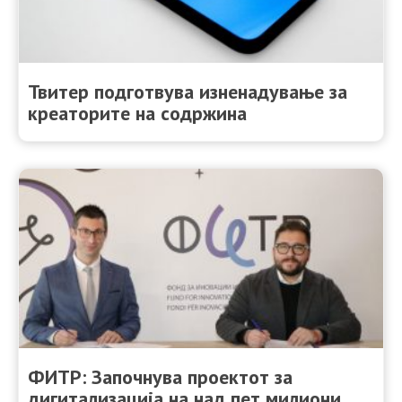
Твитер подготвува изненадување за
креаторите на содржина
ФИТР: Започнува проектот за
дигитализација на над пет милиони