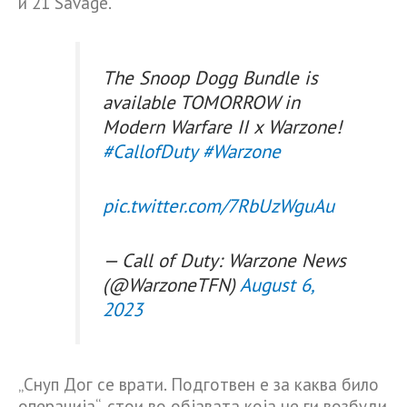
и 21 Savage.
The Snoop Dogg Bundle is
available TOMORROW in
Modern Warfare II x Warzone!
#CallofDuty
#Warzone
pic.twitter.com/7RbUzWguAu
— Call of Duty: Warzone News
(@WarzoneTFN)
August 6,
2023
„Снуп Дог се врати. Подготвен е за каква било
операција“, стои во објавата која не ги возбуди