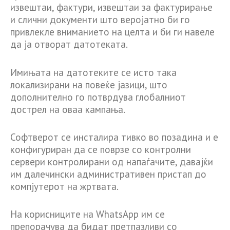
извештаи, фактури, извештаи за фактурирање
и слични документи што веројатно би го
привлекле вниманието на целта и би ги навеле
да ја отворат датотеката.
Имињата на датотеките се исто така
локализирани на повеќе јазици, што
дополнително го потврдува глобалниот
дострел на оваа кампања.
Софтверот се инсталира тивко во позадина и е
конфигуриран да се поврзе со контролни
сервери контролирани од напаѓачите, давајќи
им далечински административен пристап до
компјутерот на жртвата.
На корисниците на WhatsApp им се
препорачува да бидат претпазливи со