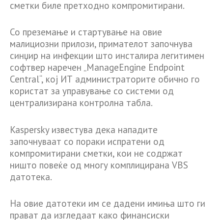
сметки биле претходно компромитирани.
Со преземање и стартување на овие
малициозни прилози, примателот започнува
синџир на инфекции што инсталира легитимен
софтвер наречен „ManageEngine Endpoint
Central“, кој ИТ администраторите обично го
користат за управување со системи од
централизирана контролна табла.
Kaspersky известува дека нападите
започнуваат со пораки испратени од
компромитирани сметки, кои не содржат
ништо повеќе од многу комплицирана VBS
датотека.
На овие датотеки им се дадени имиња што ги
прават да изгледаат како финансиски