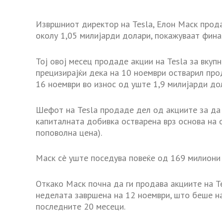
Извршниот директор на Tesla, Елон Маск прод
околу 1,05 милијарди долари, покажуваат фина
Тој овој месец продаде акции на Tesla за вкупн
прецизирајќи дека на 10 ноември остварил прод
16 ноември во износ од уште 1,9 милијарди до
Шефот на Tesla продаде дел од акциите за да
капиталната добивка остварена врз основа на 
поповолна цена).
Маск сè уште поседува повеќе од 169 милиони 
Откако Маск почна да ги продава акциите на Te
неделата завршена на 12 ноември, што беше на
последните 20 месеци.