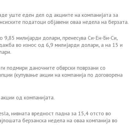
аде уште еден дел од акциите на компанијата за
нсиските податоци објавени оваа недела на берзата.
о 9,85 милијарди долари, пренесува Си-Ен-Би-Си,
ажба во износ од 6,9 милијарди долари, а на 15 и
лари.
 ги подмири даночните обврски поврзани со
опции (купување акции на компанија по договорена
акции од компанијата.
sla, нивната вредност падна за 15,4 отсто во
јлошата берзанска недела на оваа компанија во