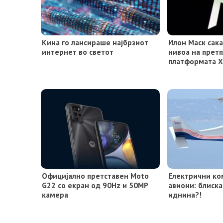
Кина го лансираше најбрзиот
Илон Маск сака
интернет во светот
нивоа на претп
платформата 
Официјално претставен Moto
Електрични ко
G22 со екран од 90Hz и 50MP
авиони: блиска
камера
иднина?!