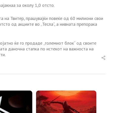
ајакнаа за околу 1,0 отсто.
 на Твитер, прашувајќи повеќе од 60 милиони свои
тсто од акциите во „Тесла“, а нивната препорака
ојатно ќе го продаде „големиот блок“ од своите
ната даночна стапка по истекот на важноста на
ти.