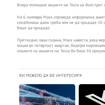
Вчера попладне акциите на Tesla на Волстрит з
На 6 ноември Маск спроведе неформална анкета
следбеници дали треба или не да продаде 10 о
беше да продаде.
Претходно оваа година, Маск навести дека вер
опции во четвртиот квартал, бидејќи маргинал
опциите на акциите на Tesla би била 50 процен
БИ МОЖЕЛО ДА ВЕ ИНТЕРЕСИРА