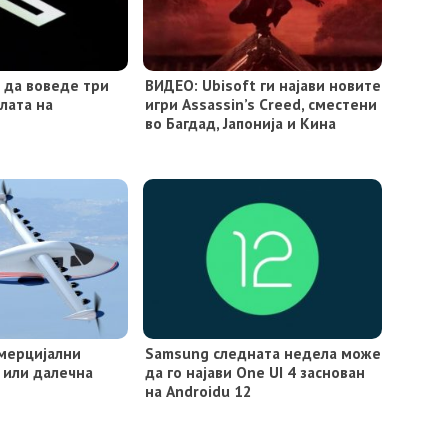
 да воведе три
ВИДЕО: Ubisoft ги најави новите
лата на
игри Assassin’s Creed, сместени
X
во Багдад, Јапонија и Кина
мерцијални
Samsung следната недела може
 или далечна
да го најави One UI 4 заснован
на Androidu 12