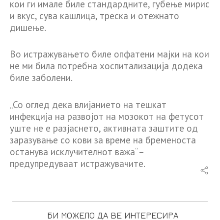
кои ги имале биле стандардните, губење мирис
и вкус, сува кашлица, треска и отежнато
дишење.
Во истражувањето биле опфатени мајки на кои
не ми била потребна хоспитализација додека
биле заболени.
„Со оглед дека влијанието на тешкат
инфекција на развојот на мозокот на фетусот
уште не е разјаснето, активната заштите од
заразување со кови за време на бременоста
останува исклучителнот важа“ –
предупредуваат истражувачите.
БИ МОЖЕЛО ДА ВЕ ИНТЕРЕСИРА