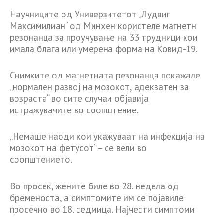
Научниците од Универзитетот „Лудвиг
Максимилиан“ од Минхен користеле магнетн
резонанца за проучување на 33 трудници кои
имала блага или умерена форма на Ковид-19.
Снимките од магнетната резонанца покажале
„нормален развој на мозокот, адекватен за
возраста“ во сите случаи објавија
истражувачите во соопштение.
„Немаше наоди кои укажуваат на инфекција на
мозокот на фетусот“ – се вели во
соопштението.
Во просек, жените биле во 28. недела од
бременоста, а симптомите им се појавиле
просечно во 18. седмица. Најчести симптоми