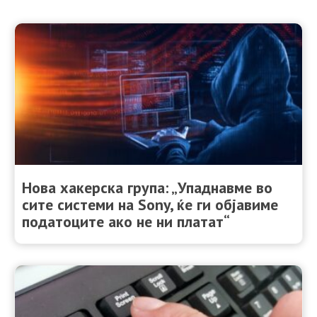
Нова хакерска група: „Упаднавме во
сите системи на Sony, ќе ги објавиме
податоците ако не ни платат“