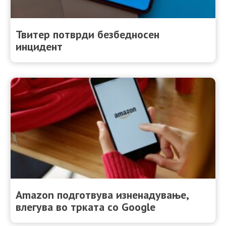
Твитер потврди безбедносен
инцидент
Amazon подготвува изненадување,
влегува во трката со Google