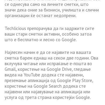
се однесува само на личните сметки, што
значи дека оние за бизниси, училишта и слични
организации ќе останат недопрени.
Techlicious препорачува да ги задржите сите
ваши стари сметки активни, особено затоа
што е бесплатно и лесно со Google.
Најлесен начин е да се најавите на вашата
сметка барем еднаш на секои две години. Ова
вклучува читање или испраќање е-пошта во
Gmail, користење на Google Drive, гледање
видеа на YouTube додека сте најавени,
преземање апликација од Google Play Store,
користење на Google Search додека сте
најавени или најавување на апликација или
услуга од трета страна користејќи Google.