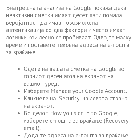
Внатрешната анализа на Google покажа дека
неактивни сметки имаат десет пати помала
веројатност да имаат овозможена
автентикација со два фактори и често имаат
лозинки кои лесно се пробиваат. Одвојте малку
време и поставете тековна адреса на е-пошта
за враќање.
Одете на вашата сметка на Google во
горниот десен агол на екранот на
вашиот уред.
Изберете Manage your Google Account.
Кликнете на „Security“ на левата страна
на екранот.
Во делот How you sign in to Google,
изберете е-пошта за враќање (Recovery
email).
Додајте адреса на е-пошта за враќање