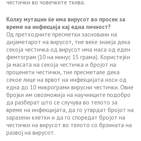
честички во човечките ткива.
Колку мутации ќе има вирусот во просек за
време на инфекција кај една личност?
Од претходните пресметки засновани на
дијаметарот на вирусот, тие веќе знаеја дека
секоја честичка од вирусот има маса од еден
фемтограм (10 на минус 15 грама). Користејќи
ја масата на секоја честичка и бројот на
проценети честички, тие пресметале дека
секое лице на врвот на инфекцијата носи од
една до 10 микрограми вирусни честички. Овие
бројки им овозможија на научниците подобро
да разберат што се случува во телото за
време на инфекцијата, да го утврдат бројот на
заразени клетки и да го споредат бројот на
честички на вирусот во телото со брзината на
развој на вирусот.