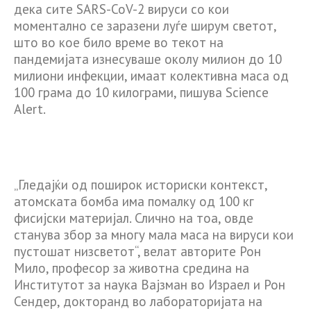
дека сите SARS-CoV-2 вируси со кои
моментално се заразени луѓе ширум светот,
што во кое било време во текот на
пандемијата изнесуваше околу милион до 10
милиони инфекции, имаат колективна маса од
100 грама до 10 килограми, пишува Science
Alert.
„Гледајќи од поширок историски контекст,
атомската бомба има помалку од 100 кг
фисијски материјал. Слично на тоа, овде
станува збор за многу мала маса на вируси кои
пустошат низсветот“, велат авторите Рон
Мило, професор за животна средина на
Институтот за наука Вајзман во Израел и Рон
Сендер, докторанд во лабораторијата на