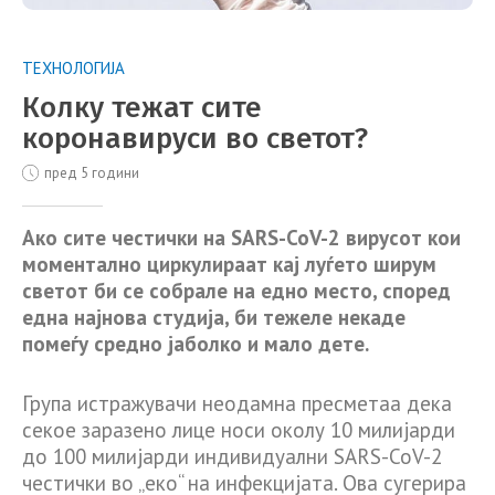
ТЕХНОЛОГИЈА
Колку тежат сите
коронавируси во светот?
пред 5 години
Ако сите честички на SARS-CoV-2 вирусот кои
моментално циркулираат кај луѓето ширум
светот би се собрале на едно место, според
една најнова студија, би тежеле некаде
помеѓу средно јаболко и мало дете.
Група истражувачи неодамна пресметаа дека
секое заразено лице носи околу 10 милијарди
до 100 милијарди индивидуални SARS-CoV-2
честички во „еко“ на инфекцијата. Ова сугерира