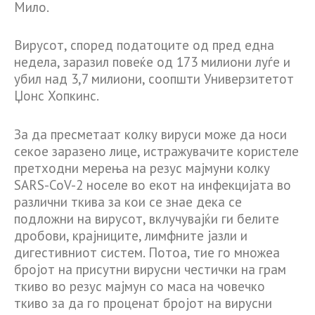
Мило.
Вирусот, според податоците од пред една
недела, заразил повеќе од 173 милиони луѓе и
убил над 3,7 милиони, соопшти Универзитетот
Џонс Хопкинс.
За да пресметаат колку вируси може да носи
секое заразено лице, истражувачите користеле
претходни мерења на резус мајмуни колку
SARS-CoV-2 носеле во екот на инфекцијата во
различни ткива за кои се знае дека се
подложни на вирусот, вклучувајќи ги белите
дробови, крајниците, лимфните јазли и
дигестивниот систем. Потоа, тие го множеа
бројот на присутни вирусни честички на грам
ткиво во резус мајмун со маса на човечко
ткиво за да го проценат бројот на вирусни