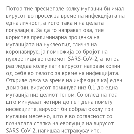
Потоа тие пресметале колку мутации би имал
вирусот во просек за време на инфекцијата на
една личност, а исто така и на целата
популација. За да го направат ова, тие
користеа прелиминарна проценка на
мутацијата на нуклеотид слична на
коронавирус, ја помножија со бројот на
нуклеотиди во геномот SARS-CoV-2, а потоа
разгледаа колку пати вирусот направи копии
од себе во телото за време на инфекцијата.
Откриле дека за време на инфекција кај еден
домаќин, вирусот поминува низ 0,1 до една
мутација низ целиот геном. Со оглед на тоа
што минуваат четири до пет дена помеѓу
инфекциите, вирусот би собрал околу три
мутации месечно, што е во согласност со
познатата стапка на еволуција на вирусот
SARS-CoV-2, напишаа истражувачите.