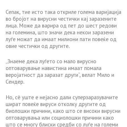
Сепак, тие исто така откриле голема варијација
во бројот на вирусни честички кај заразените
лица. Може да варира од пет до шест редови
на големина, што значи дека некои заразени
луѓе можат да имаат милиони пати повеќе од
овие честички од другите.
„Знаеме дека луѓето со мало вирусно
оптоварување навистина имаат помала
веројатност да заразат други“, велат Мило и
Сендер.
Но, сè уште е нејасно дали суперзаразувачите
шират повеќе вируси отколку другите од
биолошки причини, како што се високи вирусни
оптоварувања или социолошки причини како
што се многу блиски средби со луѓе на големи