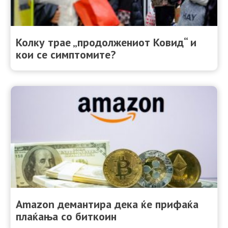
Колку трае „продолжениот Ковид“ и
кои се симптомите?
Amazon демантира дека ќе прифаќа
плаќања со биткоин