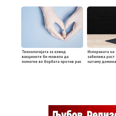
Технологијата за ковид
Испораката на
вакцините би можела да
забележа раст 
помогне во борбата против рак
натаму домин