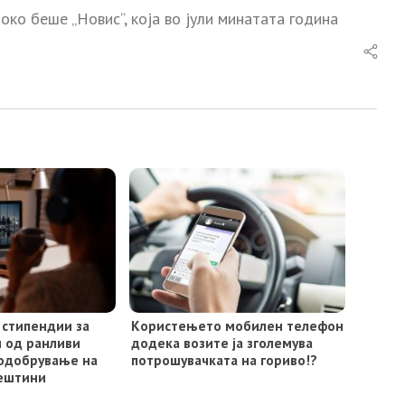
ко беше „Новис“, која во јули минатата година
 стипендии за
Kористењето мобилен телефон
и од ранливи
додека возите ја зголемува
подобрување на
потрошувачката на гориво!?
вештини