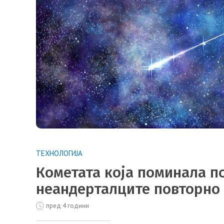
ТЕХНОЛОГИЈА
Кометата која поминала по
неандерталците повторно 
пред 4 години