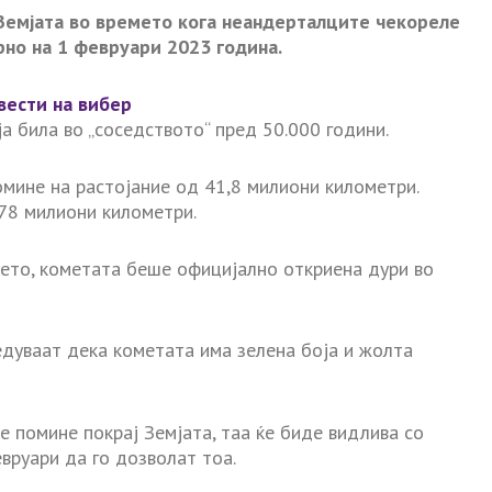
 Земјата во времето кога неандерталците чекореле
орно на 1 февруари 2023 година.
вести на вибер
ја била во „соседството“ пред 50.000 години.
омине на растојание од 41,8 милиони километри.
78 милиони километри.
мето, кометата беше официјално откриена дури во
едуваат дека кометата има зелена боја и жолта
е помине покрај Земјата, таа ќе биде видлива со
евруари да го дозволат тоа.