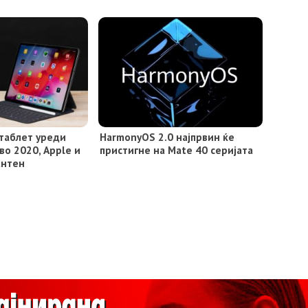
 таблет уреди
HarmonyOS 2.0 најпрвин ќе
во 2020, Apple и
пристигне на Mate 40 серијата
антен