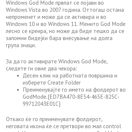
Windows God Mode првпат се појави во
Windows Vista во 2007 година. Оттогаш остана
непроменет и може да се активира и во
Windows 10 и во Windows 11. Менито God Mode
лесно се креира, но може да биде тешко да се
запомни бидејќи бара внесување на долга
група знаци.
За да го активирате Windows God Mode,
следете ги овие два чекора:
Десен клик на работната површина и
изберете Create Folder
Преименувајте го името на фолдерот во
GodMode.{ED7BA470-8E54-465E-825C-
99712043E01C}
Откако ќе го преименувате фолдерот,
неговата икона ќе се претвори во мал control