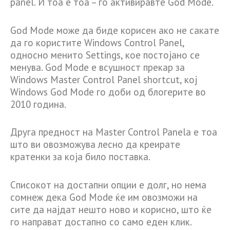
panel. И тоа е тоа – го активиравте God Mode.
God Mode може да биде корисен ако не сакате
да го користите Windows Control Panel,
односно менито Settings, кое постојано се
менува. God Mode е всушност прекар за
Windows Master Control Panel shortcut, кој
Windows God Mode го доби од блогерите во
2010 година.
Друга предност на Master Control Panela е тоа
што ви овозможува лесно да креирате
кратенки за која било поставка.
Списокот на достапни опции е долг, но нема
сомнеж дека God Mode ќе им овозможи на
сите да најдат нешто ново и корисно, што ќе
го направат достапно со само еден клик.