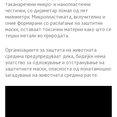
таканаречени микро- и нанопластични
честички, со дијаметар помал од пет
милиметри. Микропластиката, вклучително и
оние формирани со распаѓање на заштитни
маски, оставаат токсични материи како што се
тешки метали во природата.
Организациите за заштита на животната
средина предупредуваат дека, бидејќи нема
упатство за одложување и отстранување на
заштитните маски, опасноста од понатамошно
загадување на животната средина расте.