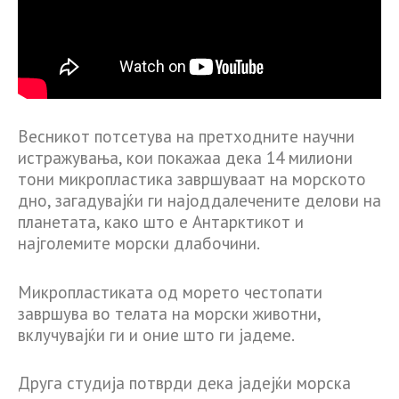
Весникот потсетува на претходните научни
истражувања, кои покажаа дека 14 милиони
тони микропластика завршуваат на морското
дно, загадувајќи ги најоддалечените делови на
планетата, како што е Антарктикот и
најголемите морски длабочини.
Микропластиката од морето честопати
завршува во телата на морски животни,
вклучувајќи ги и оние што ги јадеме.
Друга студија потврди дека јадејќи морска